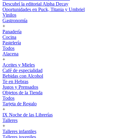
Descubrí la editorial Alpha Decay
Oportunidades en Puck, Titania y Umbriel
Vinilos
Gastronomía
+
Panadería
Cocina
Pastelería
Todos
Alacena
+
Aceites y Mieles
Café de especialidad
Bebidas con Alcohol
Te en Hebras
Jugos y Prensados
Objetos de la Tienda
Todos
Tarjeta de Regalo
+
IX Noche de las Librerías
Talleres
+
Talleres infantiles
Talleres juveniles