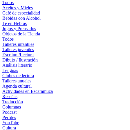
Todos
Aceites y Mieles
Café de especialidad
Bebidas con Alcohol
Te en Hebras
Jugos y Prensados
Objetos de la Tienda
Todos
Talleres infantiles
Talleres juveniles
Escritura/Lectura
Dibujo / Ilustración
Análisis literario
Lenguas
Clubes de lectura
Talleres anuales
Agenda cultural
Actividades en Escaramuza
Reseñas
Traducción
Columnas
Podcast
Perfiles
YouTube
Cultura