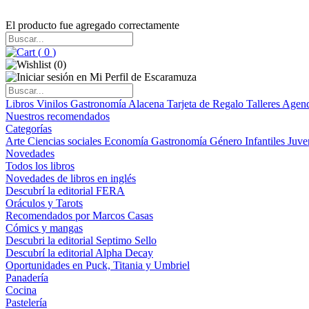
El producto fue agregado correctamente
(
0
)
(
0
)
Libros
Vinilos
Gastronomía
Alacena
Tarjeta de Regalo
Talleres
Agen
Nuestros recomendados
Categorías
Arte
Ciencias sociales
Economía
Gastronomía
Género
Infantiles
Juve
Novedades
Todos los libros
Novedades de libros en inglés
Descubrí la editorial FERA
Oráculos y Tarots
Recomendados por Marcos Casas
Cómics y mangas
Descubri la editorial Septimo Sello
Descubrí la editorial Alpha Decay
Oportunidades en Puck, Titania y Umbriel
Panadería
Cocina
Pastelería