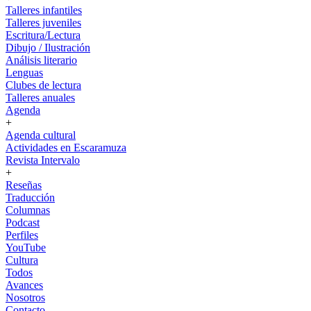
Talleres infantiles
Talleres juveniles
Escritura/Lectura
Dibujo / Ilustración
Análisis literario
Lenguas
Clubes de lectura
Talleres anuales
Agenda
+
Agenda cultural
Actividades en Escaramuza
Revista Intervalo
+
Reseñas
Traducción
Columnas
Podcast
Perfiles
YouTube
Cultura
Todos
Avances
Nosotros
Contacto