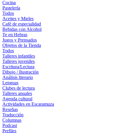
Cocina
Pastelería
Todos
Aceites y Mieles
Café de especialidad
Bebidas con Alcohol
Te en Hebras
Jugos y Prensados
Objetos de la Tienda
Todos
Talleres infantiles
Talleres juveniles
Escritura/Lectura
Dibujo / Ilustración
Análisis literario
Lenguas
Clubes de lectura
Talleres anuales
Agenda cultural
Actividades en Escaramuza
Reseñas
Traducción
Columnas
Podcast
Perfiles