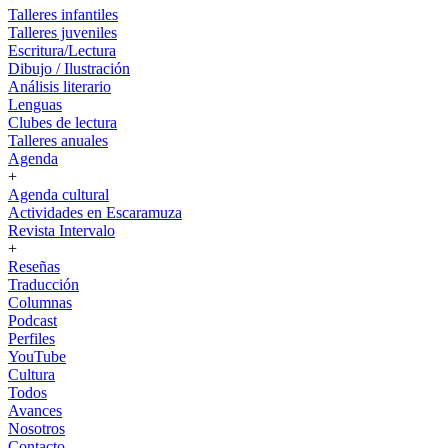
Talleres infantiles
Talleres juveniles
Escritura/Lectura
Dibujo / Ilustración
Análisis literario
Lenguas
Clubes de lectura
Talleres anuales
Agenda
+
Agenda cultural
Actividades en Escaramuza
Revista Intervalo
+
Reseñas
Traducción
Columnas
Podcast
Perfiles
YouTube
Cultura
Todos
Avances
Nosotros
Contacto