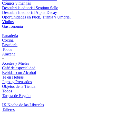
Cómics y mangas
Descubri la editorial Septimo Sello
Descubrí la editorial Alpha Decay
Oportunidades en Puck, Titania y Umbriel
Vinilos
Gastronomía
+
Panadería
Cocina
Pastelería
Todos
Alacena
+
Aceites y Mieles
Café de especialidad
Bebidas con Alcohol
Te en Hebras
Jugos y Prensados
Objetos de la Tienda
Todos
Tarjeta de Regalo
+
IX Noche de las Librerías
Talleres
+