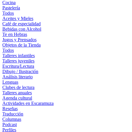
Cocina
Pastelería
Todos
Aceites y Mieles
Café de especialidad
Bebidas con Alcohol
Te en Hebras
Jugos y Prensados
Objetos de la Tienda
Todos
Talleres infantiles
Talleres juveniles
Escritura/Lectura
Dibujo / Ilustración
Análisis literario
Lenguas
Clubes de lectura
Talleres anuales
Agenda cultural
Actividades en Escaramuza
Reseñas
Traducción
Columnas
Podcast
Perfiles