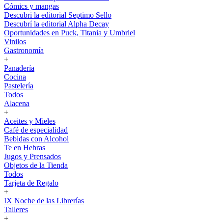
Cómics y mangas
Descubri la editorial Septimo Sello
Descubrí la editorial Alpha Decay
Oportunidades en Puck, Titania y Umbriel
Vinilos
Gastronomía
+
Panadería
Cocina
Pastelería
Todos
Alacena
+
Aceites y Mieles
Café de especialidad
Bebidas con Alcohol
Te en Hebras
Jugos y Prensados
Objetos de la Tienda
Todos
Tarjeta de Regalo
+
IX Noche de las Librerías
Talleres
+