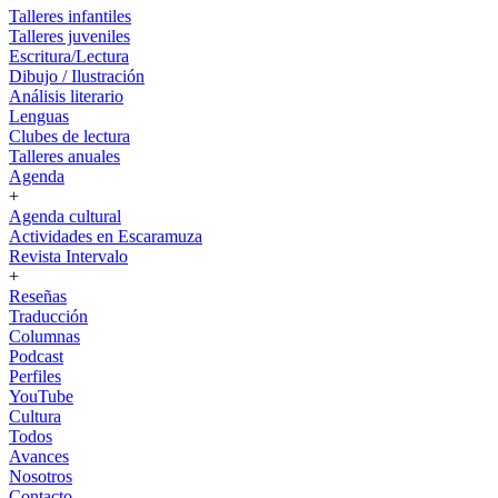
Talleres infantiles
Talleres juveniles
Escritura/Lectura
Dibujo / Ilustración
Análisis literario
Lenguas
Clubes de lectura
Talleres anuales
Agenda
+
Agenda cultural
Actividades en Escaramuza
Revista Intervalo
+
Reseñas
Traducción
Columnas
Podcast
Perfiles
YouTube
Cultura
Todos
Avances
Nosotros
Contacto