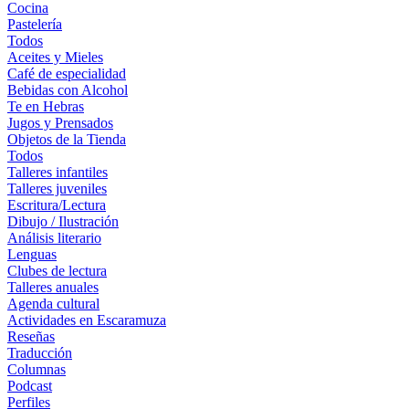
Cocina
Pastelería
Todos
Aceites y Mieles
Café de especialidad
Bebidas con Alcohol
Te en Hebras
Jugos y Prensados
Objetos de la Tienda
Todos
Talleres infantiles
Talleres juveniles
Escritura/Lectura
Dibujo / Ilustración
Análisis literario
Lenguas
Clubes de lectura
Talleres anuales
Agenda cultural
Actividades en Escaramuza
Reseñas
Traducción
Columnas
Podcast
Perfiles