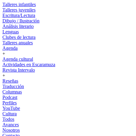
Talleres infantiles
Talleres juveniles
Escritura/Lectura
Dibujo / Ilustración
Análisis literario
Lenguas
Clubes de lectura
Talleres anuales
Agenda
+
Agenda cultural
Actividades en Escaramuza
Revista Intervalo
+
Reseñas
Traducción
Columnas
Podcast
Perfiles
YouTube
Cultura
Todos
Avances
Nosotros
Contacto