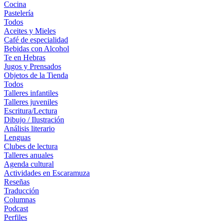
Cocina
Pastelería
Todos
Aceites y Mieles
Café de especialidad
Bebidas con Alcohol
Te en Hebras
Jugos y Prensados
Objetos de la Tienda
Todos
Talleres infantiles
Talleres juveniles
Escritura/Lectura
Dibujo / Ilustración
Análisis literario
Lenguas
Clubes de lectura
Talleres anuales
Agenda cultural
Actividades en Escaramuza
Reseñas
Traducción
Columnas
Podcast
Perfiles