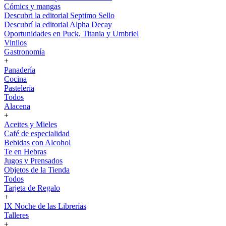
Cómics y mangas
Descubri la editorial Septimo Sello
Descubrí la editorial Alpha Decay
Oportunidades en Puck, Titania y Umbriel
Vinilos
Gastronomía
+
Panadería
Cocina
Pastelería
Todos
Alacena
+
Aceites y Mieles
Café de especialidad
Bebidas con Alcohol
Te en Hebras
Jugos y Prensados
Objetos de la Tienda
Todos
Tarjeta de Regalo
+
IX Noche de las Librerías
Talleres
+