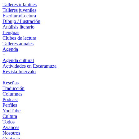
Talleres infantiles
Talleres juveniles
Escritura/Lectura
Dibujo / Ilustración
Análisis literario
Lenguas
Clubes de lectura
Talleres anuales
Agenda
+
Agenda cultural
Actividades en Escaramuza
Revista Intervalo
+
Reseñas
Traducción
Columnas
Podcast
Perfiles
YouTube
Cultura
Todos
Avances
Nosotros
Contacto