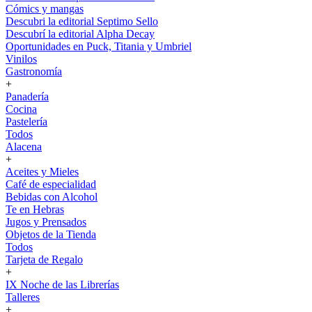
Cómics y mangas
Descubri la editorial Septimo Sello
Descubrí la editorial Alpha Decay
Oportunidades en Puck, Titania y Umbriel
Vinilos
Gastronomía
+
Panadería
Cocina
Pastelería
Todos
Alacena
+
Aceites y Mieles
Café de especialidad
Bebidas con Alcohol
Te en Hebras
Jugos y Prensados
Objetos de la Tienda
Todos
Tarjeta de Regalo
+
IX Noche de las Librerías
Talleres
+