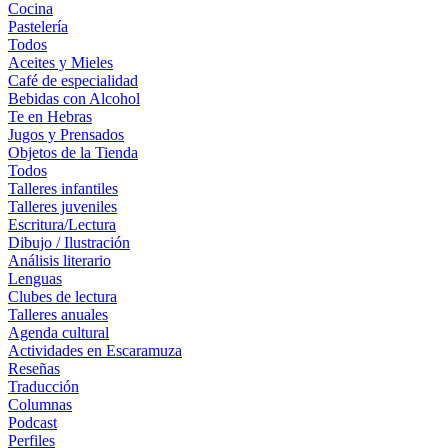
Cocina
Pastelería
Todos
Aceites y Mieles
Café de especialidad
Bebidas con Alcohol
Te en Hebras
Jugos y Prensados
Objetos de la Tienda
Todos
Talleres infantiles
Talleres juveniles
Escritura/Lectura
Dibujo / Ilustración
Análisis literario
Lenguas
Clubes de lectura
Talleres anuales
Agenda cultural
Actividades en Escaramuza
Reseñas
Traducción
Columnas
Podcast
Perfiles