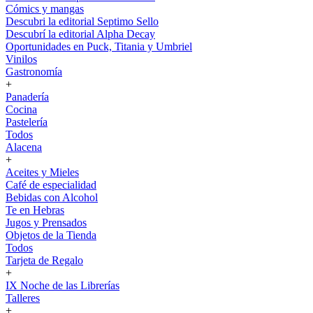
Cómics y mangas
Descubri la editorial Septimo Sello
Descubrí la editorial Alpha Decay
Oportunidades en Puck, Titania y Umbriel
Vinilos
Gastronomía
+
Panadería
Cocina
Pastelería
Todos
Alacena
+
Aceites y Mieles
Café de especialidad
Bebidas con Alcohol
Te en Hebras
Jugos y Prensados
Objetos de la Tienda
Todos
Tarjeta de Regalo
+
IX Noche de las Librerías
Talleres
+