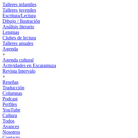
Talleres infantiles
Talleres juveniles
Escritura/Lectura
Dibujo / Ilustración
Análisis literario
Lenguas
Clubes de lectura
Talleres anuales
Agenda
+
Agenda cultural
Actividades en Escaramuza
Revista Intervalo
+
Reseñas
Traducción
Columnas
Podcast
Perfiles
YouTube
Cultura
Todos
Avances
Nosotros
Contacto