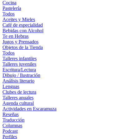
Cocina
Pastelería
Todos
Aceites y Mieles
Café de especialidad
Bebidas con Alcohol
Te en Hebras
Jugos y Prensados
Objetos de la Tienda
Todos
Talleres infantiles
Talleres juveniles
Escritura/Lectura
Dibujo / Ilustración
Análisis literario
Lenguas
Clubes de lectura
Talleres anuales
Agenda cultural
Actividades en Escaramuza
Reseñas
Traducción
Columnas
Podcast
Perfiles