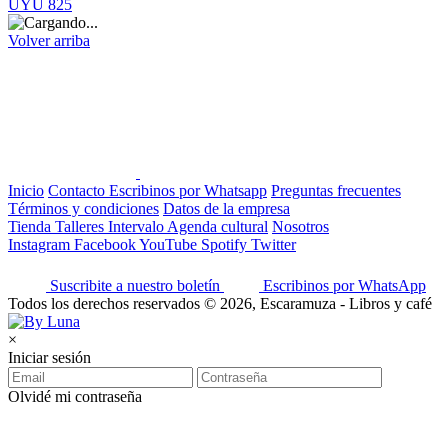
UYU 825
Volver arriba
Inicio
Contacto
Escribinos por Whatsapp
Preguntas frecuentes
Términos y condiciones
Datos de la empresa
Tienda
Talleres
Intervalo
Agenda cultural
Nosotros
Instagram
Facebook
YouTube
Spotify
Twitter
Suscribite a nuestro boletín
Escribinos por WhatsApp
Todos los derechos reservados © 2026, Escaramuza - Libros y café
×
Iniciar sesión
Olvidé mi contraseña