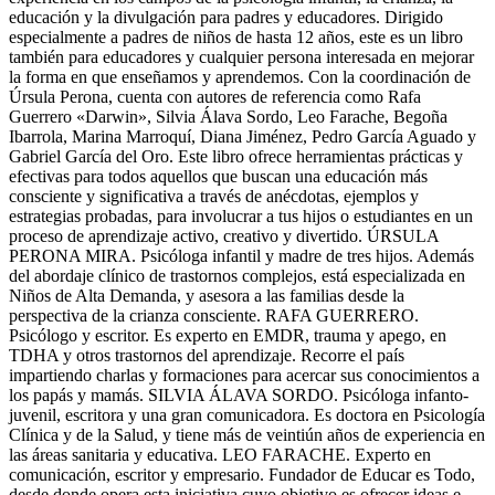
educación y la divulgación para padres y educadores. Dirigido
especialmente a padres de niños de hasta 12 años, este es un libro
también para educadores y cualquier persona interesada en mejorar
la forma en que enseñamos y aprendemos. Con la coordinación de
Úrsula Perona, cuenta con autores de referencia como Rafa
Guerrero «Darwin», Silvia Álava Sordo, Leo Farache, Begoña
Ibarrola, Marina Marroquí, Diana Jiménez, Pedro García Aguado y
Gabriel García del Oro. Este libro ofrece herramientas prácticas y
efectivas para todos aquellos que buscan una educación más
consciente y significativa a través de anécdotas, ejemplos y
estrategias probadas, para involucrar a tus hijos o estudiantes en un
proceso de aprendizaje activo, creativo y divertido. ÚRSULA
PERONA MIRA. Psicóloga infantil y madre de tres hijos. Además
del abordaje clínico de trastornos complejos, está especializada en
Niños de Alta Demanda, y asesora a las familias desde la
perspectiva de la crianza consciente. RAFA GUERRERO.
Psicólogo y escritor. Es experto en EMDR, trauma y apego, en
TDHA y otros trastornos del aprendizaje. Recorre el país
impartiendo charlas y formaciones para acercar sus conocimientos a
los papás y mamás. SILVIA ÁLAVA SORDO. Psicóloga infanto-
juvenil, escritora y una gran comunicadora. Es doctora en Psicología
Clínica y de la Salud, y tiene más de veintiún años de experiencia en
las áreas sanitaria y educativa. LEO FARACHE. Experto en
comunicación, escritor y empresario. Fundador de Educar es Todo,
desde donde opera esta iniciativa cuyo objetivo es ofrecer ideas e