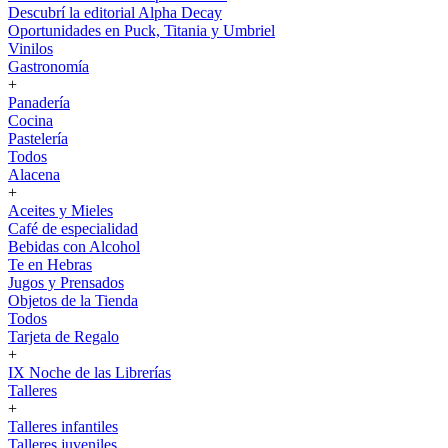
Descubrí la editorial Alpha Decay
Oportunidades en Puck, Titania y Umbriel
Vinilos
Gastronomía
+
Panadería
Cocina
Pastelería
Todos
Alacena
+
Aceites y Mieles
Café de especialidad
Bebidas con Alcohol
Te en Hebras
Jugos y Prensados
Objetos de la Tienda
Todos
Tarjeta de Regalo
+
IX Noche de las Librerías
Talleres
+
Talleres infantiles
Talleres juveniles