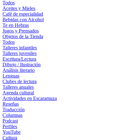
Todos
Aceites y Mieles
Café de especialidad
Bebidas con Alcohol
Te en Hebras
Jugos y Prensados
Objetos de la Tienda
Todos
Talleres infantiles
Talleres juveniles
Escritura/Lectura
Dibujo / Ilustración
Análisis literario
Lenguas
Clubes de lectura
Talleres anuales
Agenda cultural
Actividades en Escaramuza
Reseñas
Traducción
Columnas
Podcast
Perfiles
YouTube
Cultura