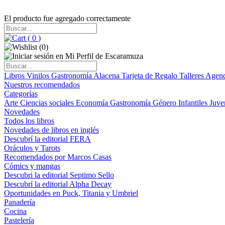
El producto fue agregado correctamente
(
0
)
(
0
)
Libros
Vinilos
Gastronomía
Alacena
Tarjeta de Regalo
Talleres
Agen
Nuestros recomendados
Categorías
Arte
Ciencias sociales
Economía
Gastronomía
Género
Infantiles
Juve
Novedades
Todos los libros
Novedades de libros en inglés
Descubrí la editorial FERA
Oráculos y Tarots
Recomendados por Marcos Casas
Cómics y mangas
Descubri la editorial Septimo Sello
Descubrí la editorial Alpha Decay
Oportunidades en Puck, Titania y Umbriel
Panadería
Cocina
Pastelería