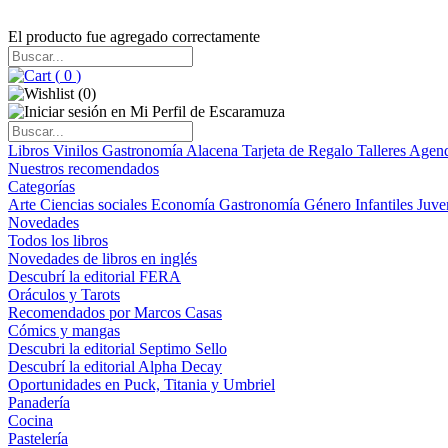
El producto fue agregado correctamente
(
0
)
(
0
)
Libros
Vinilos
Gastronomía
Alacena
Tarjeta de Regalo
Talleres
Agen
Nuestros recomendados
Categorías
Arte
Ciencias sociales
Economía
Gastronomía
Género
Infantiles
Juve
Novedades
Todos los libros
Novedades de libros en inglés
Descubrí la editorial FERA
Oráculos y Tarots
Recomendados por Marcos Casas
Cómics y mangas
Descubri la editorial Septimo Sello
Descubrí la editorial Alpha Decay
Oportunidades en Puck, Titania y Umbriel
Panadería
Cocina
Pastelería