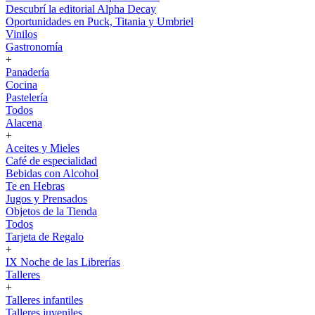
Descubrí la editorial Alpha Decay
Oportunidades en Puck, Titania y Umbriel
Vinilos
Gastronomía
+
Panadería
Cocina
Pastelería
Todos
Alacena
+
Aceites y Mieles
Café de especialidad
Bebidas con Alcohol
Te en Hebras
Jugos y Prensados
Objetos de la Tienda
Todos
Tarjeta de Regalo
+
IX Noche de las Librerías
Talleres
+
Talleres infantiles
Talleres juveniles