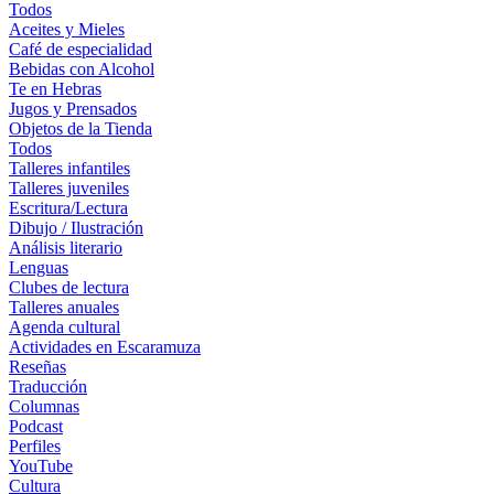
Todos
Aceites y Mieles
Café de especialidad
Bebidas con Alcohol
Te en Hebras
Jugos y Prensados
Objetos de la Tienda
Todos
Talleres infantiles
Talleres juveniles
Escritura/Lectura
Dibujo / Ilustración
Análisis literario
Lenguas
Clubes de lectura
Talleres anuales
Agenda cultural
Actividades en Escaramuza
Reseñas
Traducción
Columnas
Podcast
Perfiles
YouTube
Cultura