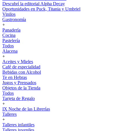
Descubrí la editorial Alpha Decay
Oportunidades en Puck, Titania y Umbriel
Vinilos
Gastronomía
+
Panadería
Cocina
Pastelería
Todos
Alacena
+
Aceites y Mieles
Café de especialidad
Bebidas con Alcohol
Te en Hebras
Jugos y Prensados
Objetos de la Tienda
Todos
Tarjeta de Regalo
+
IX Noche de las Librerías
Talleres
+
Talleres infantiles
Talleres juveniles