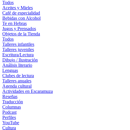
Todos
Aceites y Mieles
Café de especialidad
Bebidas con Alcohol
Te en Hebras
Jugos y Prensados
Objetos de la Tienda
Todos
Talleres infantiles
Talleres juveniles
Escritura/Lectura
Dibujo / Ilustración
Análisis literario
Lenguas
Clubes de lectura
Talleres anuales
Agenda cultural
Actividades en Escaramuza
Reseñas
Traducción
Columnas
Podcast
Perfiles
YouTube
Cultura