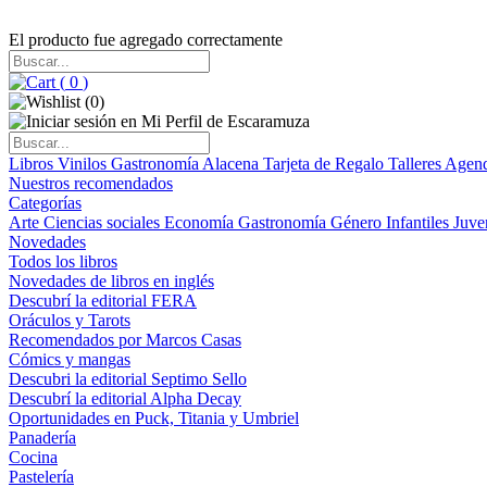
El producto fue agregado correctamente
(
0
)
(
0
)
Libros
Vinilos
Gastronomía
Alacena
Tarjeta de Regalo
Talleres
Agen
Nuestros recomendados
Categorías
Arte
Ciencias sociales
Economía
Gastronomía
Género
Infantiles
Juve
Novedades
Todos los libros
Novedades de libros en inglés
Descubrí la editorial FERA
Oráculos y Tarots
Recomendados por Marcos Casas
Cómics y mangas
Descubri la editorial Septimo Sello
Descubrí la editorial Alpha Decay
Oportunidades en Puck, Titania y Umbriel
Panadería
Cocina
Pastelería