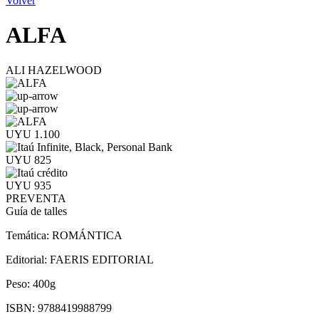
Volver
ALFA
ALI HAZELWOOD
UYU 1.100
UYU 825
UYU 935
PREVENTA
Guía de talles
Temática:
ROMÁNTICA
Editorial:
FAERIS EDITORIAL
Peso:
400g
ISBN:
9788419988799