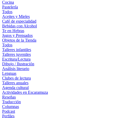
Cocina
Pastelería
Todos
Aceites y Mieles
Café de especialidad
Bebidas con Alcohol
Te en Hebras
Jugos y Prensados
Objetos de la Tienda
Todos
Talleres infantiles
Talleres juveniles
Escritura/Lectura
Dibujo / Ilustración
Análisis literario
Lenguas
Clubes de lectura
Talleres anuales
Agenda cultural
Actividades en Escaramuza
Reseñas
Traducción
Columnas
Podcast
Perfiles