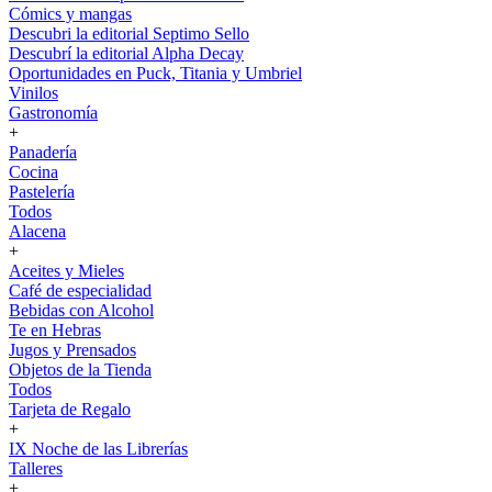
Cómics y mangas
Descubri la editorial Septimo Sello
Descubrí la editorial Alpha Decay
Oportunidades en Puck, Titania y Umbriel
Vinilos
Gastronomía
+
Panadería
Cocina
Pastelería
Todos
Alacena
+
Aceites y Mieles
Café de especialidad
Bebidas con Alcohol
Te en Hebras
Jugos y Prensados
Objetos de la Tienda
Todos
Tarjeta de Regalo
+
IX Noche de las Librerías
Talleres
+