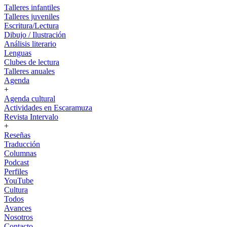
Talleres infantiles
Talleres juveniles
Escritura/Lectura
Dibujo / Ilustración
Análisis literario
Lenguas
Clubes de lectura
Talleres anuales
Agenda
+
Agenda cultural
Actividades en Escaramuza
Revista Intervalo
+
Reseñas
Traducción
Columnas
Podcast
Perfiles
YouTube
Cultura
Todos
Avances
Nosotros
Contacto