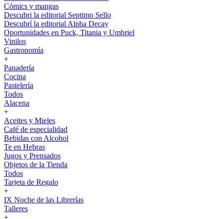
Cómics y mangas
Descubri la editorial Septimo Sello
Descubrí la editorial Alpha Decay
Oportunidades en Puck, Titania y Umbriel
Vinilos
Gastronomía
+
Panadería
Cocina
Pastelería
Todos
Alacena
+
Aceites y Mieles
Café de especialidad
Bebidas con Alcohol
Te en Hebras
Jugos y Prensados
Objetos de la Tienda
Todos
Tarjeta de Regalo
+
IX Noche de las Librerías
Talleres
+