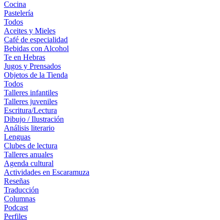
Cocina
Pastelería
Todos
Aceites y Mieles
Café de especialidad
Bebidas con Alcohol
Te en Hebras
Jugos y Prensados
Objetos de la Tienda
Todos
Talleres infantiles
Talleres juveniles
Escritura/Lectura
Dibujo / Ilustración
Análisis literario
Lenguas
Clubes de lectura
Talleres anuales
Agenda cultural
Actividades en Escaramuza
Reseñas
Traducción
Columnas
Podcast
Perfiles