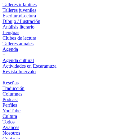
Talleres infantiles
Talleres juveniles
Escritura/Lectura
Dibujo / Ilustración
Análisis literario
Lenguas
Clubes de lectura
Talleres anuales
Agenda
+
Agenda cultural
Actividades en Escaramuza
Revista Intervalo
+
Reseñas
Traducción
Columnas
Podcast
Perfiles
YouTube
Cultura
Todos
Avances
Nosotros
Contacto