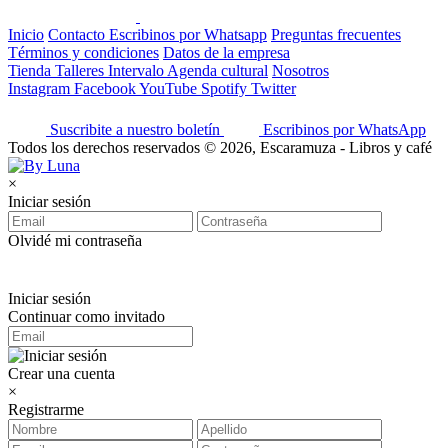
Inicio
Contacto
Escribinos por Whatsapp
Preguntas frecuentes
Términos y condiciones
Datos de la empresa
Tienda
Talleres
Intervalo
Agenda cultural
Nosotros
Instagram
Facebook
YouTube
Spotify
Twitter
Suscribite a nuestro boletín
Escribinos por WhatsApp
Todos los derechos reservados © 2026, Escaramuza - Libros y café
×
Iniciar sesión
Olvidé mi contraseña
Iniciar sesión
Continuar como invitado
Crear una cuenta
×
Registrarme