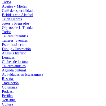
Todos
Aceites y Mieles
Café de especialidad
Bebidas con Alcohol
Te en Hebras
Jugos y Prensados
Objetos de la Tienda
Todos
Talleres infantiles
Talleres juveniles
Escritura/Lectura
Dibujo / Ilustración
Análisis literario
Lenguas
Clubes de lectura
Talleres anuales
Agenda cultural
Actividades en Escaramuza
Reseñas
Traducción
Columnas
Podcast
Perfiles
YouTube
Cultura