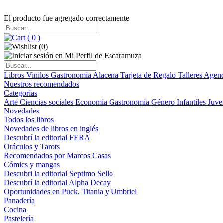
El producto fue agregado correctamente
(
0
)
(
0
)
Libros
Vinilos
Gastronomía
Alacena
Tarjeta de Regalo
Talleres
Agen
Nuestros recomendados
Categorías
Arte
Ciencias sociales
Economía
Gastronomía
Género
Infantiles
Juve
Novedades
Todos los libros
Novedades de libros en inglés
Descubrí la editorial FERA
Oráculos y Tarots
Recomendados por Marcos Casas
Cómics y mangas
Descubri la editorial Septimo Sello
Descubrí la editorial Alpha Decay
Oportunidades en Puck, Titania y Umbriel
Panadería
Cocina
Pastelería