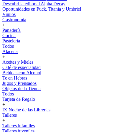
Descubrí la editorial Alpha Decay
Oportunidades en Puck, Titania y Umbriel
Vinilos
Gastronomía
+
Panadería
Cocina
Pastelería
Todos
Alacena
+
Aceites y Mieles
Café de especialidad
Bebidas con Alcohol
Te en Hebras
Jugos y Prensados
Objetos de la Tienda
Todos
Tarjeta de Regalo
+
IX Noche de las Librerías
Talleres
+
Talleres infantiles
Talleres juveniles