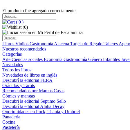
El producto fue agregado correctamente
(
0
)
(
0
)
Libros
Vinilos
Gastronomía
Alacena
Tarjeta de Regalo
Talleres
Agen
Nuestros recomendados
Categorías
Arte
Ciencias sociales
Economía
Gastronomía
Género
Infantiles
Juve
Novedades
Todos los libros
Novedades de libros en inglés
Descubrí la editorial FERA
Oráculos y Tarots
Recomendados por Marcos Casas
Cómics y mangas
Descubri la editorial Septimo Sello
Descubrí la editorial Alpha Decay
Oportunidades en Puck, Titania y Umbriel
Panadería
Cocina
Pastelería