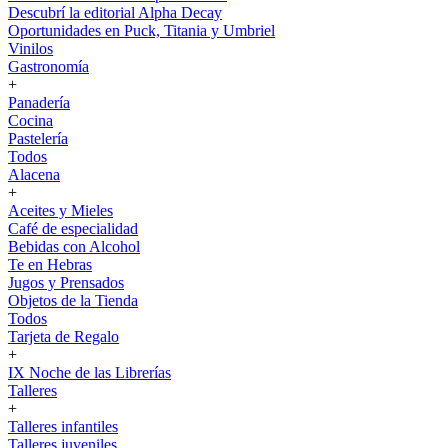
Descubrí la editorial Alpha Decay
Oportunidades en Puck, Titania y Umbriel
Vinilos
Gastronomía
+
Panadería
Cocina
Pastelería
Todos
Alacena
+
Aceites y Mieles
Café de especialidad
Bebidas con Alcohol
Te en Hebras
Jugos y Prensados
Objetos de la Tienda
Todos
Tarjeta de Regalo
+
IX Noche de las Librerías
Talleres
+
Talleres infantiles
Talleres juveniles