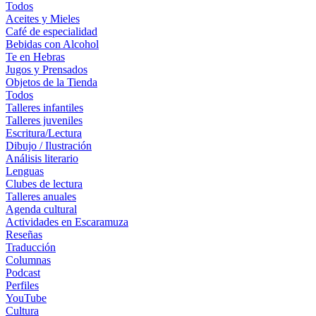
Todos
Aceites y Mieles
Café de especialidad
Bebidas con Alcohol
Te en Hebras
Jugos y Prensados
Objetos de la Tienda
Todos
Talleres infantiles
Talleres juveniles
Escritura/Lectura
Dibujo / Ilustración
Análisis literario
Lenguas
Clubes de lectura
Talleres anuales
Agenda cultural
Actividades en Escaramuza
Reseñas
Traducción
Columnas
Podcast
Perfiles
YouTube
Cultura