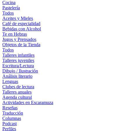
Cocina
Pastelería
Todos
Aceites y Mieles
Café de especialidad
Bebidas con Alcohol
Te en Hebras
Jugos y Prensados
Objetos de la Tienda
Todos
Talleres infantiles
Talleres juveniles
Escritura/Lectura
Dibujo / Ilustración
Análisis literario
Lenguas
Clubes de lectura
Talleres anuales
Agenda cultural
Actividades en Escaramuza
Reseñas
Traducción
Columnas
Podcast
Perfiles