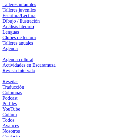
Talleres infantiles
Talleres juveniles
Escritura/Lectura
Dibujo / Ilustración
Análisis literario
Lenguas
Clubes de lectura
Talleres anuales
Agenda
+
Agenda cultural
Actividades en Escaramuza
Revista Intervalo
+
Reseñas
Traducción
Columnas
Podcast
Perfiles
YouTube
Cultura
Todos
Avances
Nosotros
Contacto