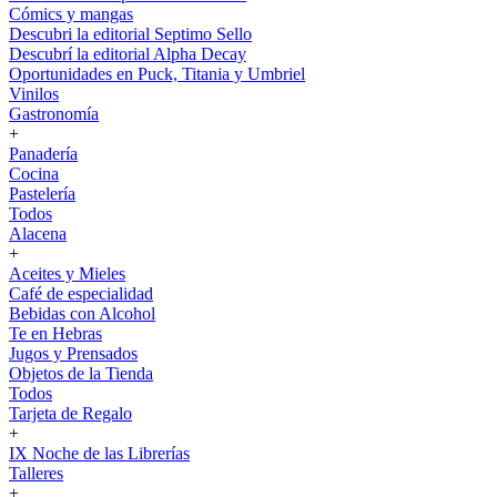
Cómics y mangas
Descubri la editorial Septimo Sello
Descubrí la editorial Alpha Decay
Oportunidades en Puck, Titania y Umbriel
Vinilos
Gastronomía
+
Panadería
Cocina
Pastelería
Todos
Alacena
+
Aceites y Mieles
Café de especialidad
Bebidas con Alcohol
Te en Hebras
Jugos y Prensados
Objetos de la Tienda
Todos
Tarjeta de Regalo
+
IX Noche de las Librerías
Talleres
+