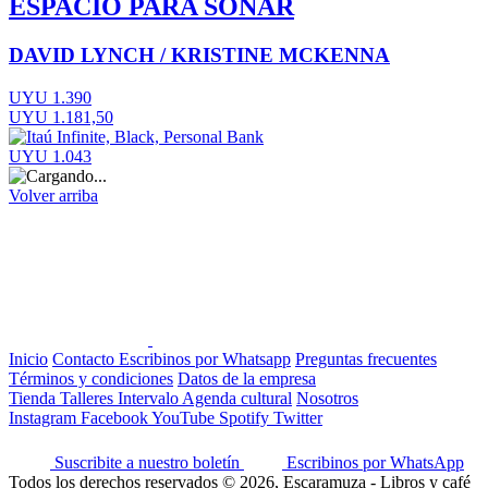
ESPACIO PARA SOÑAR
DAVID LYNCH / KRISTINE MCKENNA
UYU 1.390
UYU 1.181,50
UYU 1.043
Volver arriba
Inicio
Contacto
Escribinos por Whatsapp
Preguntas frecuentes
Términos y condiciones
Datos de la empresa
Tienda
Talleres
Intervalo
Agenda cultural
Nosotros
Instagram
Facebook
YouTube
Spotify
Twitter
Suscribite a nuestro boletín
Escribinos por WhatsApp
Todos los derechos reservados © 2026, Escaramuza - Libros y café