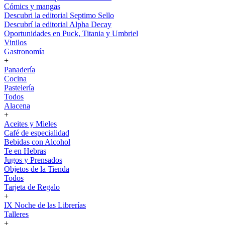
Cómics y mangas
Descubri la editorial Septimo Sello
Descubrí la editorial Alpha Decay
Oportunidades en Puck, Titania y Umbriel
Vinilos
Gastronomía
+
Panadería
Cocina
Pastelería
Todos
Alacena
+
Aceites y Mieles
Café de especialidad
Bebidas con Alcohol
Te en Hebras
Jugos y Prensados
Objetos de la Tienda
Todos
Tarjeta de Regalo
+
IX Noche de las Librerías
Talleres
+