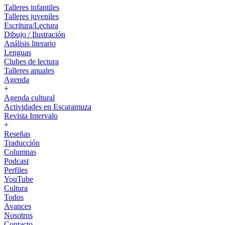
Talleres infantiles
Talleres juveniles
Escritura/Lectura
Dibujo / Ilustración
Análisis literario
Lenguas
Clubes de lectura
Talleres anuales
Agenda
+
Agenda cultural
Actividades en Escaramuza
Revista Intervalo
+
Reseñas
Traducción
Columnas
Podcast
Perfiles
YouTube
Cultura
Todos
Avances
Nosotros
Contacto