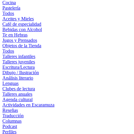
Cocina
Pastelería
Todos
Aceites y Mieles
Café de especialidad
Bebidas con Alcohol
Te en Hebras
Jugos y Prensados
Objetos de la Tienda
Todos
Talleres infantiles
Talleres juveniles
Escritura/Lectura
Dibujo / Ilustración
Análisis literario
Lenguas
Clubes de lectura
Talleres anuales
Agenda cultural
Actividades en Escaramuza
Reseñas
Traducción
Columnas
Podcast
Perfiles