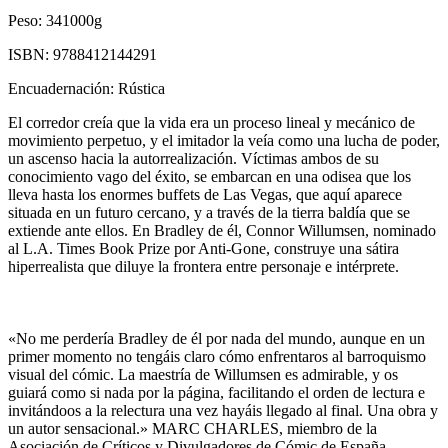
Peso:
341000g
ISBN:
9788412144291
Encuadernación:
Rústica
El corredor creía que la vida era un proceso lineal y mecánico de
movimiento perpetuo, y el imitador la veía como una lucha de poder,
un ascenso hacia la autorrealización. Víctimas ambos de su
conocimiento vago del éxito, se embarcan en una odisea que los
lleva hasta los enormes buffets de Las Vegas, que aquí aparece
situada en un futuro cercano, y a través de la tierra baldía que se
extiende ante ellos. En Bradley de él, Connor Willumsen, nominado
al L.A. Times Book Prize por Anti-Gone, construye una sátira
hiperrealista que diluye la frontera entre personaje e intérprete.
«No me perdería Bradley de él por nada del mundo, aunque en un
primer momento no tengáis claro cómo enfrentaros al barroquismo
visual del cómic. La maestría de Willumsen es admirable, y os
guiará como si nada por la página, facilitando el orden de lectura e
invitándoos a la relectura una vez hayáis llegado al final. Una obra y
un autor sensacional.» MARC CHARLES, miembro de la
Asociación de Críticos y Divulgadores de Cómic de España