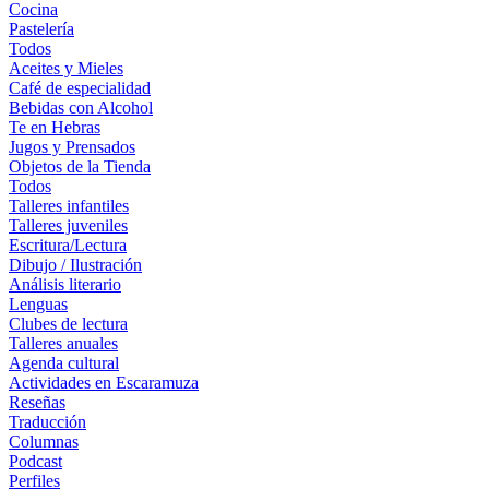
Cocina
Pastelería
Todos
Aceites y Mieles
Café de especialidad
Bebidas con Alcohol
Te en Hebras
Jugos y Prensados
Objetos de la Tienda
Todos
Talleres infantiles
Talleres juveniles
Escritura/Lectura
Dibujo / Ilustración
Análisis literario
Lenguas
Clubes de lectura
Talleres anuales
Agenda cultural
Actividades en Escaramuza
Reseñas
Traducción
Columnas
Podcast
Perfiles