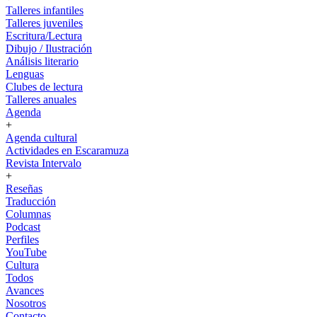
Talleres infantiles
Talleres juveniles
Escritura/Lectura
Dibujo / Ilustración
Análisis literario
Lenguas
Clubes de lectura
Talleres anuales
Agenda
+
Agenda cultural
Actividades en Escaramuza
Revista Intervalo
+
Reseñas
Traducción
Columnas
Podcast
Perfiles
YouTube
Cultura
Todos
Avances
Nosotros
Contacto