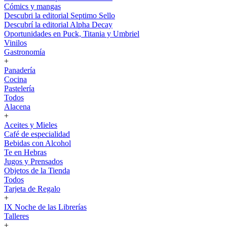
Cómics y mangas
Descubri la editorial Septimo Sello
Descubrí la editorial Alpha Decay
Oportunidades en Puck, Titania y Umbriel
Vinilos
Gastronomía
+
Panadería
Cocina
Pastelería
Todos
Alacena
+
Aceites y Mieles
Café de especialidad
Bebidas con Alcohol
Te en Hebras
Jugos y Prensados
Objetos de la Tienda
Todos
Tarjeta de Regalo
+
IX Noche de las Librerías
Talleres
+