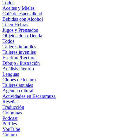
Todos
Aceites y Mieles
Café de especialidad
Bebidas con Alcohol
Te en Hebras
Jugos y Prensados
Objetos de la Tienda
Todos
Talleres infantiles
Talleres juveniles
Escritura/Lectura
Dibujo / Ilustración
Análisis literario
Lenguas
Clubes de lectura
Talleres anuales
Agenda cultural
Actividades en Escaramuza
Reseñas
Traducción
Columnas
Podcast
Perfiles
YouTube
Cultura