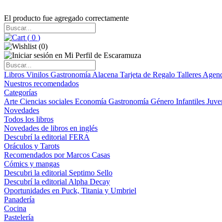
El producto fue agregado correctamente
(
0
)
(
0
)
Libros
Vinilos
Gastronomía
Alacena
Tarjeta de Regalo
Talleres
Agen
Nuestros recomendados
Categorías
Arte
Ciencias sociales
Economía
Gastronomía
Género
Infantiles
Juve
Novedades
Todos los libros
Novedades de libros en inglés
Descubrí la editorial FERA
Oráculos y Tarots
Recomendados por Marcos Casas
Cómics y mangas
Descubri la editorial Septimo Sello
Descubrí la editorial Alpha Decay
Oportunidades en Puck, Titania y Umbriel
Panadería
Cocina
Pastelería