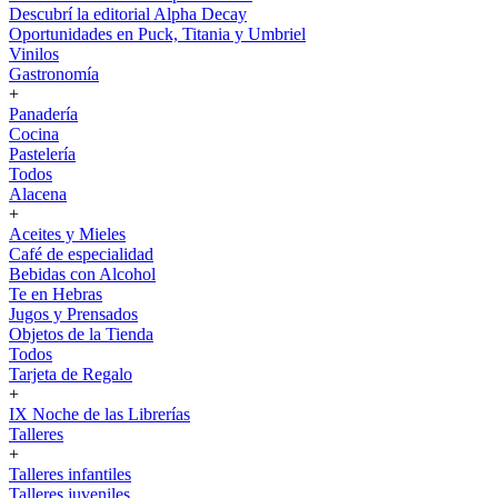
Descubrí la editorial Alpha Decay
Oportunidades en Puck, Titania y Umbriel
Vinilos
Gastronomía
+
Panadería
Cocina
Pastelería
Todos
Alacena
+
Aceites y Mieles
Café de especialidad
Bebidas con Alcohol
Te en Hebras
Jugos y Prensados
Objetos de la Tienda
Todos
Tarjeta de Regalo
+
IX Noche de las Librerías
Talleres
+
Talleres infantiles
Talleres juveniles