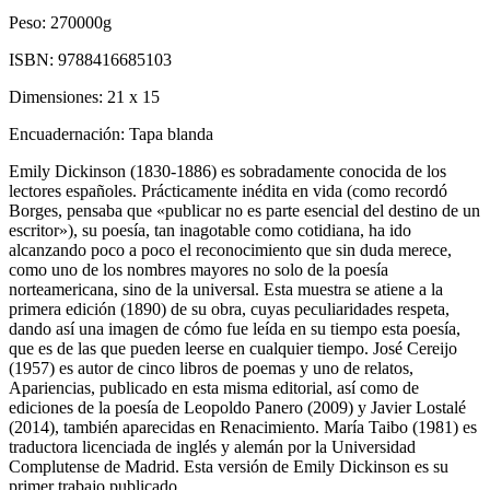
Peso:
270000g
ISBN:
9788416685103
Dimensiones:
21 x 15
Encuadernación:
Tapa blanda
Emily Dickinson (1830-1886) es sobradamente conocida de los
lectores españoles. Prácticamente inédita en vida (como recordó
Borges, pensaba que «publicar no es parte esencial del destino de un
escritor»), su poesía, tan inagotable como cotidiana, ha ido
alcanzando poco a poco el reconocimiento que sin duda merece,
como uno de los nombres mayores no solo de la poesía
norteamericana, sino de la universal. Esta muestra se atiene a la
primera edición (1890) de su obra, cuyas peculiaridades respeta,
dando así una imagen de cómo fue leída en su tiempo esta poesía,
que es de las que pueden leerse en cualquier tiempo. José Cereijo
(1957) es autor de cinco libros de poemas y uno de relatos,
Apariencias, publicado en esta misma editorial, así como de
ediciones de la poesía de Leopoldo Panero (2009) y Javier Lostalé
(2014), también aparecidas en Renacimiento. María Taibo (1981) es
traductora licenciada de inglés y alemán por la Universidad
Complutense de Madrid. Esta versión de Emily Dickinson es su
primer trabajo publicado.