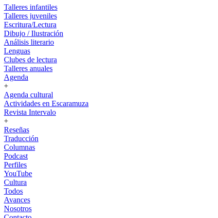
Talleres infantiles
Talleres juveniles
Escritura/Lectura
Dibujo / Ilustración
Análisis literario
Lenguas
Clubes de lectura
Talleres anuales
Agenda
+
Agenda cultural
Actividades en Escaramuza
Revista Intervalo
+
Reseñas
Traducción
Columnas
Podcast
Perfiles
YouTube
Cultura
Todos
Avances
Nosotros
Contacto