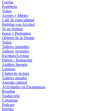
Cocina
Pastelería
Todos
Aceites y Mieles
Café de especialidad
Bebidas con Alcohol
Te en Hebras
Jugos y Prensados
Objetos de la Tienda
Todos
Talleres infantiles
Talleres juveniles
Escritura/Lectura
Dibujo / Ilustración
Análisis literario
Lenguas
Clubes de lectura
Talleres anuales
Agenda cultural
Actividades en Escaramuza
Reseñas
Traducción
Columnas
Podcast
Perfiles