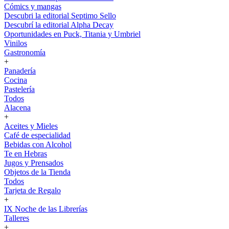
Cómics y mangas
Descubri la editorial Septimo Sello
Descubrí la editorial Alpha Decay
Oportunidades en Puck, Titania y Umbriel
Vinilos
Gastronomía
+
Panadería
Cocina
Pastelería
Todos
Alacena
+
Aceites y Mieles
Café de especialidad
Bebidas con Alcohol
Te en Hebras
Jugos y Prensados
Objetos de la Tienda
Todos
Tarjeta de Regalo
+
IX Noche de las Librerías
Talleres
+