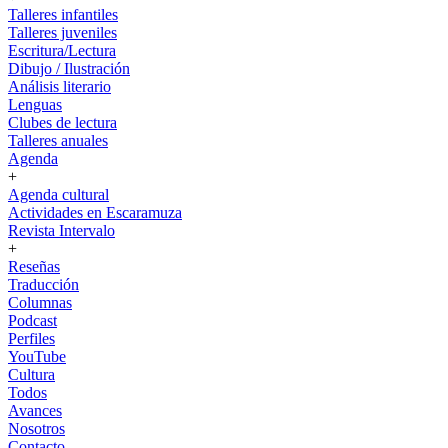
Talleres infantiles
Talleres juveniles
Escritura/Lectura
Dibujo / Ilustración
Análisis literario
Lenguas
Clubes de lectura
Talleres anuales
Agenda
+
Agenda cultural
Actividades en Escaramuza
Revista Intervalo
+
Reseñas
Traducción
Columnas
Podcast
Perfiles
YouTube
Cultura
Todos
Avances
Nosotros
Contacto