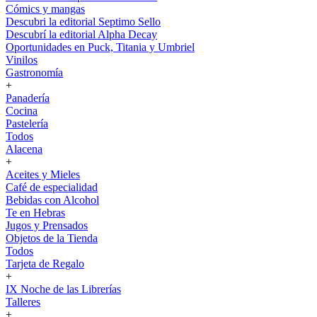
Cómics y mangas
Descubri la editorial Septimo Sello
Descubrí la editorial Alpha Decay
Oportunidades en Puck, Titania y Umbriel
Vinilos
Gastronomía
+
Panadería
Cocina
Pastelería
Todos
Alacena
+
Aceites y Mieles
Café de especialidad
Bebidas con Alcohol
Te en Hebras
Jugos y Prensados
Objetos de la Tienda
Todos
Tarjeta de Regalo
+
IX Noche de las Librerías
Talleres
+