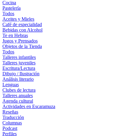
Cocina
Pastelería
Todos
Aceites y Mieles
Café de especialidad
Bebidas con Alcohol
Te en Hebras
Jugos y Prensados
Objetos de la Tienda
Todos
Talleres infantiles
Talleres juveniles
Escritura/Lectura
Dibujo / Ilustración
Análisis literario
Lenguas
Clubes de lectura
Talleres anuales
Agenda cultural
Actividades en Escaramuza
Reseñas
Traducción
Columnas
Podcast
Perfiles