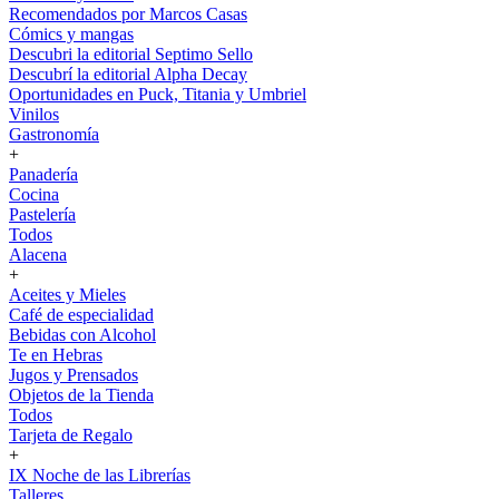
Recomendados por Marcos Casas
Cómics y mangas
Descubri la editorial Septimo Sello
Descubrí la editorial Alpha Decay
Oportunidades en Puck, Titania y Umbriel
Vinilos
Gastronomía
+
Panadería
Cocina
Pastelería
Todos
Alacena
+
Aceites y Mieles
Café de especialidad
Bebidas con Alcohol
Te en Hebras
Jugos y Prensados
Objetos de la Tienda
Todos
Tarjeta de Regalo
+
IX Noche de las Librerías
Talleres