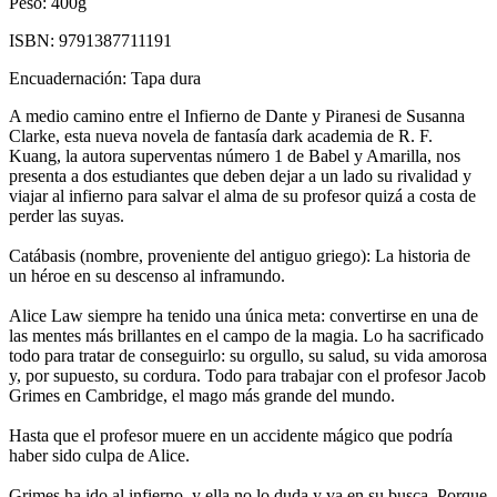
Peso:
400g
ISBN:
9791387711191
Encuadernación:
Tapa dura
A medio camino entre el Infierno de Dante y Piranesi de Susanna
Clarke, esta nueva novela de fantasía dark academia de R. F.
Kuang, la autora superventas número 1 de Babel y Amarilla, nos
presenta a dos estudiantes que deben dejar a un lado su rivalidad y
viajar al infierno para salvar el alma de su profesor quizá a costa de
perder las suyas.
Catábasis (nombre, proveniente del antiguo griego): La historia de
un héroe en su descenso al inframundo.
Alice Law siempre ha tenido una única meta: convertirse en una de
las mentes más brillantes en el campo de la magia. Lo ha sacrificado
todo para tratar de conseguirlo: su orgullo, su salud, su vida amorosa
y, por supuesto, su cordura. Todo para trabajar con el profesor Jacob
Grimes en Cambridge, el mago más grande del mundo.
Hasta que el profesor muere en un accidente mágico que podría
haber sido culpa de Alice.
Grimes ha ido al infierno, y ella no lo duda y va en su busca. Porque