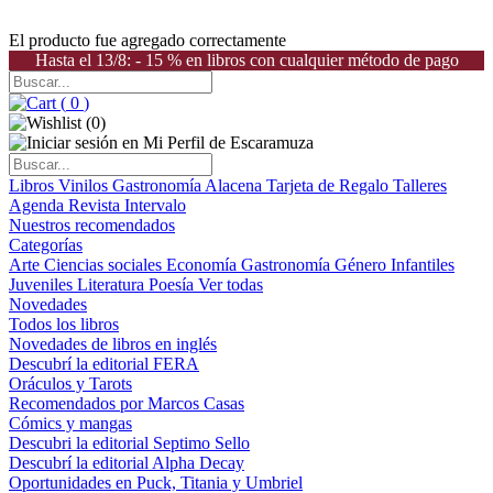
El producto fue agregado correctamente
Hasta el 13/8: - 15 % en libros con cualquier método de pago
(
0
)
(
0
)
Libros
Vinilos
Gastronomía
Alacena
Tarjeta de Regalo
Talleres
Agenda
Revista Intervalo
Nuestros recomendados
Categorías
Arte
Ciencias sociales
Economía
Gastronomía
Género
Infantiles
Juveniles
Literatura
Poesía
Ver todas
Novedades
Todos los libros
Novedades de libros en inglés
Descubrí la editorial FERA
Oráculos y Tarots
Recomendados por Marcos Casas
Cómics y mangas
Descubri la editorial Septimo Sello
Descubrí la editorial Alpha Decay
Oportunidades en Puck, Titania y Umbriel