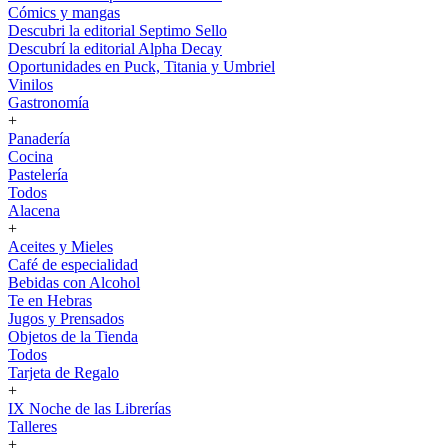
Cómics y mangas
Descubri la editorial Septimo Sello
Descubrí la editorial Alpha Decay
Oportunidades en Puck, Titania y Umbriel
Vinilos
Gastronomía
+
Panadería
Cocina
Pastelería
Todos
Alacena
+
Aceites y Mieles
Café de especialidad
Bebidas con Alcohol
Te en Hebras
Jugos y Prensados
Objetos de la Tienda
Todos
Tarjeta de Regalo
+
IX Noche de las Librerías
Talleres
+