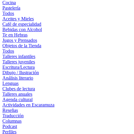
Cocina
Pastelería
Todos
Aceites y Mieles
Café de especialidad
Bebidas con Alcohol
Te en Hebras
Jugos y Prensados
Objetos de la Tienda
Todos
Talleres infantiles
Talleres juveniles
Escritura/Lectura
Dibujo / Ilustración
Análisis literario
Lenguas
Clubes de lectura
Talleres anuales
Agenda cultural
Actividades en Escaramuza
Reseñas
Traducción
Columnas
Podcast
Perfiles