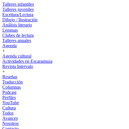
Talleres infantiles
Talleres juveniles
Escritura/Lectura
Dibujo / Ilustración
Análisis literario
Lenguas
Clubes de lectura
Talleres anuales
Agenda
+
Agenda cultural
Actividades en Escaramuza
Revista Intervalo
+
Reseñas
Traducción
Columnas
Podcast
Perfiles
YouTube
Cultura
Todos
Avances
Nosotros
Contacto