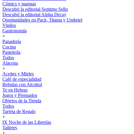
Cómics y mangas
Descubri la editorial Septimo Sello
Descubrí la editorial Alpha Decay
Oportunidades en Puck, Titania y Umbriel
Vinilos
Gastronomía
+
Panadería
Cocina
Pastelería
Todos
Alacena
+
Aceites y Mieles
Café de especialidad
Bebidas con Alcohol
Te en Hebras
Jugos y Prensados
Objetos de la Tienda
Todos
Tarjeta de Regalo
+
IX Noche de las Librerías
Talleres
+