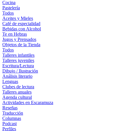
Cocina
Pastelería
Todos
Aceites y Mieles
Café de especialidad
Bebidas con Alcohol
Te en Hebras
Jugos y Prensados
Objetos de la Tienda
Todos
Talleres infantiles
Talleres juveniles
Escritura/Lectura
Dibujo / Ilustración
Análisis literario
Lenguas
Clubes de lectura
Talleres anuales
Agenda cultural
Actividades en Escaramuza
Reseñas
Traducción
Columnas
Podcast
Perfiles