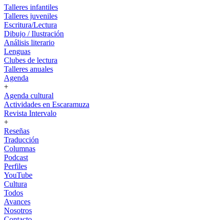
Talleres infantiles
Talleres juveniles
Escritura/Lectura
Dibujo / Ilustración
Análisis literario
Lenguas
Clubes de lectura
Talleres anuales
Agenda
+
Agenda cultural
Actividades en Escaramuza
Revista Intervalo
+
Reseñas
Traducción
Columnas
Podcast
Perfiles
YouTube
Cultura
Todos
Avances
Nosotros
Contacto