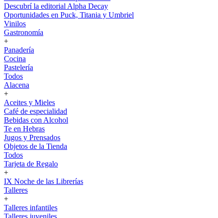
Descubrí la editorial Alpha Decay
Oportunidades en Puck, Titania y Umbriel
Vinilos
Gastronomía
+
Panadería
Cocina
Pastelería
Todos
Alacena
+
Aceites y Mieles
Café de especialidad
Bebidas con Alcohol
Te en Hebras
Jugos y Prensados
Objetos de la Tienda
Todos
Tarjeta de Regalo
+
IX Noche de las Librerías
Talleres
+
Talleres infantiles
Talleres juveniles