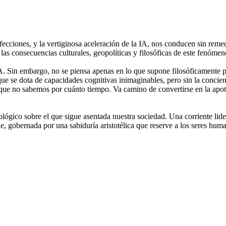
ecciones, y la vertiginosa aceleración de la IA, nos conducen sin remedi
as consecuencias culturales, geopolíticas y filosóficas de este fenómen
IA. Sin embargo, no se piensa apenas en lo que supone filosóficamente p
ue se dota de capacidades cognitivas inimaginables, pero sin la concie
nque no sabemos por cuánto tiempo. Va camino de convertirse en la apot
cnológico sobre el que sigue asentada nuestra sociedad. Una corriente 
gobernada por una sabiduría aristotélica que reserve a los seres humanos