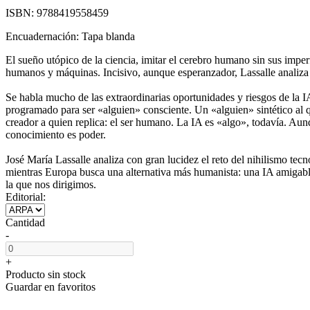
ISBN:
9788419558459
Encuadernación:
Tapa blanda
El sueño utópico de la ciencia, imitar el cerebro humano sin sus imperf
humanos y máquinas. Incisivo, aunque esperanzador, Lassalle analiza l
Se habla mucho de las extraordinarias oportunidades y riesgos de la 
programado para ser «alguien» consciente. Un «alguien» sintético al q
creador a quien replica: el ser humano. La IA es «algo», todavía. Au
conocimiento es poder.
José María Lassalle analiza con gran lucidez el reto del nihilismo te
mientras Europa busca una alternativa más humanista: una IA amigable, 
la que nos dirigimos.
Editorial:
Cantidad
-
+
Producto sin stock
Guardar en favoritos