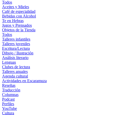
Todos
Aceites y Mieles
Café de especialidad
Bebidas con Alcohol
Te en Hebras
Jugos y Prensados
Objetos de la Tienda
Todos
Talleres infantiles
Talleres juveniles
Escritura/Lectura
Dibujo / Ilustración
Análisis literario
Lenguas
Clubes de lectura
Talleres anuales
Agenda cultural
Actividades en Escaramuza
Reseñas
Traducción
Columnas
Podcast
Perfiles
YouTube
Cultura