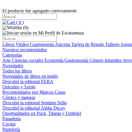
El producto fue agregado correctamente
(
0
)
(
0
)
Libros
Vinilos
Gastronomía
Alacena
Tarjeta de Regalo
Talleres
Agen
Nuestros recomendados
Categorías
Arte
Ciencias sociales
Economía
Gastronomía
Género
Infantiles
Juve
Novedades
Todos los libros
Novedades de libros en inglés
Descubrí la editorial FERA
Oráculos y Tarots
Recomendados por Marcos Casas
Cómics y mangas
Descubri la editorial Septimo Sello
Descubrí la editorial Alpha Decay
Oportunidades en Puck, Titania y Umbriel
Panadería
Cocina
Pastelería