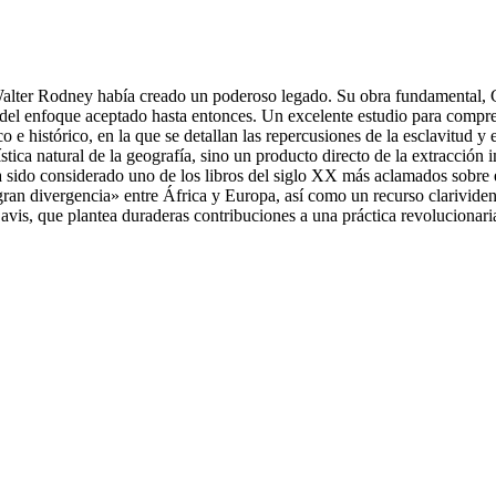
alter Rodney había creado un poderoso legado. Su obra fundamental, 
á del enfoque aceptado hasta entonces. Un excelente estudio para compr
e histórico, en la que se detallan las repercusiones de la esclavitud y 
tica natural de la geografía, sino un producto directo de la extracción i
do considerado uno de los libros del siglo XX más aclamados sobre el d
gran divergencia» entre África y Europa, así como un recurso clarividen
vis, que plantea duraderas contribuciones a una práctica revolucionaria