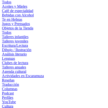
Todos
Aceites y Mieles
Café de especialidad
Bebidas con Alcohol
Te en Hebras
Jugos y Prensados
Objetos de la Tienda
Todos
Talleres infantiles
Talleres juveniles
Escritura/Lectura
Dibujo / Ilustración
Análisis literario
Lenguas
Clubes de lectura
Talleres anuales
Agenda cultural
Actividades en Escaramuza
Reseñas
Traducción
Columnas
Podcast
Perfiles
YouTube
Cultura