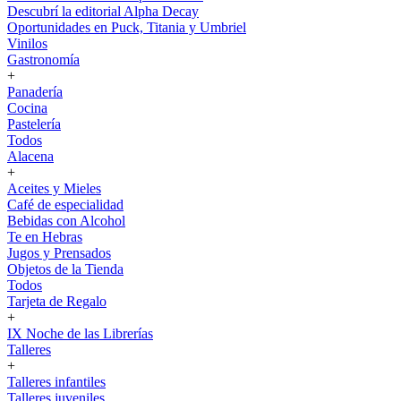
Descubrí la editorial Alpha Decay
Oportunidades en Puck, Titania y Umbriel
Vinilos
Gastronomía
+
Panadería
Cocina
Pastelería
Todos
Alacena
+
Aceites y Mieles
Café de especialidad
Bebidas con Alcohol
Te en Hebras
Jugos y Prensados
Objetos de la Tienda
Todos
Tarjeta de Regalo
+
IX Noche de las Librerías
Talleres
+
Talleres infantiles
Talleres juveniles