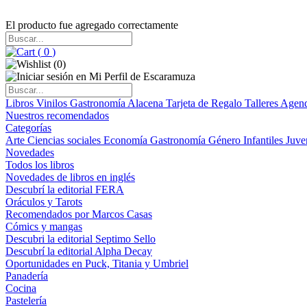
El producto fue agregado correctamente
(
0
)
(
0
)
Libros
Vinilos
Gastronomía
Alacena
Tarjeta de Regalo
Talleres
Agen
Nuestros recomendados
Categorías
Arte
Ciencias sociales
Economía
Gastronomía
Género
Infantiles
Juve
Novedades
Todos los libros
Novedades de libros en inglés
Descubrí la editorial FERA
Oráculos y Tarots
Recomendados por Marcos Casas
Cómics y mangas
Descubri la editorial Septimo Sello
Descubrí la editorial Alpha Decay
Oportunidades en Puck, Titania y Umbriel
Panadería
Cocina
Pastelería