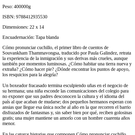
Peso:
400000g
ISBN:
9788412935530
Dimensiones:
22 x 14
Encuadernación:
Tapa blanda
Cómo pronunciar cuchillo, el primer libro de cuentos de
Souvankham Thammavongsa, traducido por Paula Galindez, retrata
la experiencia de la inmigración y sus derivas más crueles, aunque
también por momentos luminosas. ¿Cómo habitar una tierra nueva y
extraña? ¿Cómo hacer pie? ¿Dónde encontrar los puntos de apoyo,
los resquicios para la alegría?
Un boxeador fracasado termina esculpiendo uñas en el negocio de
su hermana; una niña esconde las comunicaciones del colegio para
no exponer que sus padres desconocen la cultura y el idioma del
país al que acaban de mudarse; dos pequeños hermanos esperan con
ansias que llegue esa única noche al año en la que recorren el barrio
disfrazados de fantasmas y, sin saber bien por qué, reciben golosinas
gratis; una mujer mantiene un amorío con un hombre cuarenta años
menor.
En las catorce historias que componen Cómo pronunciar cuchillo,