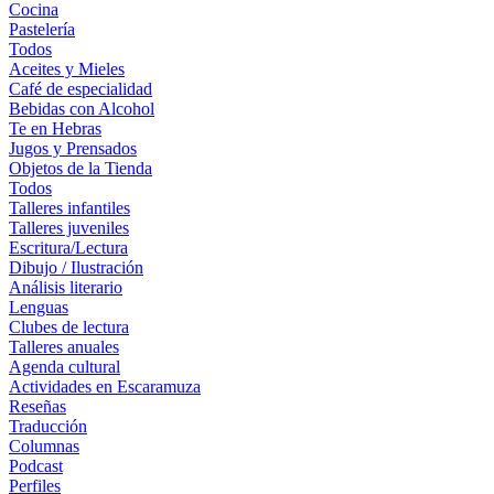
Cocina
Pastelería
Todos
Aceites y Mieles
Café de especialidad
Bebidas con Alcohol
Te en Hebras
Jugos y Prensados
Objetos de la Tienda
Todos
Talleres infantiles
Talleres juveniles
Escritura/Lectura
Dibujo / Ilustración
Análisis literario
Lenguas
Clubes de lectura
Talleres anuales
Agenda cultural
Actividades en Escaramuza
Reseñas
Traducción
Columnas
Podcast
Perfiles