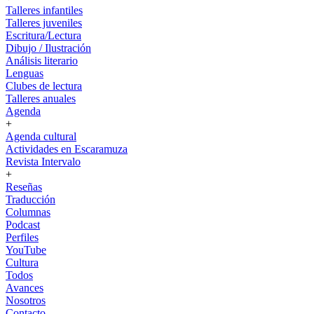
Talleres infantiles
Talleres juveniles
Escritura/Lectura
Dibujo / Ilustración
Análisis literario
Lenguas
Clubes de lectura
Talleres anuales
Agenda
+
Agenda cultural
Actividades en Escaramuza
Revista Intervalo
+
Reseñas
Traducción
Columnas
Podcast
Perfiles
YouTube
Cultura
Todos
Avances
Nosotros
Contacto