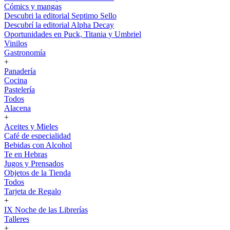
Cómics y mangas
Descubri la editorial Septimo Sello
Descubrí la editorial Alpha Decay
Oportunidades en Puck, Titania y Umbriel
Vinilos
Gastronomía
+
Panadería
Cocina
Pastelería
Todos
Alacena
+
Aceites y Mieles
Café de especialidad
Bebidas con Alcohol
Te en Hebras
Jugos y Prensados
Objetos de la Tienda
Todos
Tarjeta de Regalo
+
IX Noche de las Librerías
Talleres
+