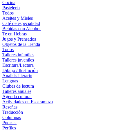
Cocina
Pastelería
Todos
Aceites y Mieles
Café de especialidad
Bebidas con Alcohol
Te en Hebras
Jugos y Prensados
Objetos de la Tienda
Todos
Talleres infantiles
Talleres juveniles
Escritura/Lectura
Dibujo / Ilustración
Análisis literario
Lenguas
Clubes de lectura
Talleres anuales
Agenda cultural
Actividades en Escaramuza
Reseñas
Traducción
Columnas
Podcast
Perfiles