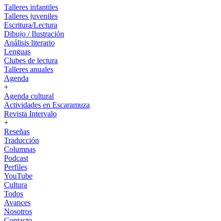
Talleres infantiles
Talleres juveniles
Escritura/Lectura
Dibujo / Ilustración
Análisis literario
Lenguas
Clubes de lectura
Talleres anuales
Agenda
+
Agenda cultural
Actividades en Escaramuza
Revista Intervalo
+
Reseñas
Traducción
Columnas
Podcast
Perfiles
YouTube
Cultura
Todos
Avances
Nosotros
Contacto