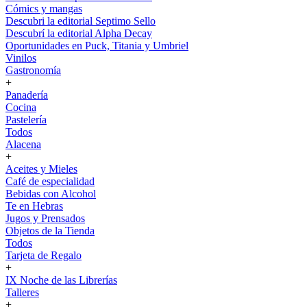
Cómics y mangas
Descubri la editorial Septimo Sello
Descubrí la editorial Alpha Decay
Oportunidades en Puck, Titania y Umbriel
Vinilos
Gastronomía
+
Panadería
Cocina
Pastelería
Todos
Alacena
+
Aceites y Mieles
Café de especialidad
Bebidas con Alcohol
Te en Hebras
Jugos y Prensados
Objetos de la Tienda
Todos
Tarjeta de Regalo
+
IX Noche de las Librerías
Talleres
+