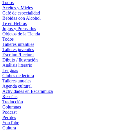
Todos
Aceites y Mieles
Café de especialidad
Bebidas con Alcohol
Te en Hebras
Jugos y Prensados
Objetos de la Tienda
Todos
Talleres infantiles
Talleres juveniles
Escritura/Lectura
Dibujo / Ilustración
Análisis literario
Lenguas
Clubes de lectura
Talleres anuales
Agenda cultural
Actividades en Escaramuza
Reseñas
Traducción
Columnas
Podcast
Perfiles
YouTube
Cultura