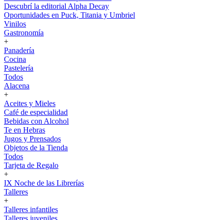
Descubrí la editorial Alpha Decay
Oportunidades en Puck, Titania y Umbriel
Vinilos
Gastronomía
+
Panadería
Cocina
Pastelería
Todos
Alacena
+
Aceites y Mieles
Café de especialidad
Bebidas con Alcohol
Te en Hebras
Jugos y Prensados
Objetos de la Tienda
Todos
Tarjeta de Regalo
+
IX Noche de las Librerías
Talleres
+
Talleres infantiles
Talleres juveniles