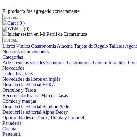
El producto fue agregado correctamente
(
0
)
(
0
)
Libros
Vinilos
Gastronomía
Alacena
Tarjeta de Regalo
Talleres
Agen
Nuestros recomendados
Categorías
Arte
Ciencias sociales
Economía
Gastronomía
Género
Infantiles
Juve
Novedades
Todos los libros
Novedades de libros en inglés
Descubrí la editorial FERA
Oráculos y Tarots
Recomendados por Marcos Casas
Cómics y mangas
Descubri la editorial Septimo Sello
Descubrí la editorial Alpha Decay
Oportunidades en Puck, Titania y Umbriel
Panadería
Cocina
Pastelería