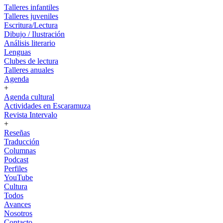
Talleres infantiles
Talleres juveniles
Escritura/Lectura
Dibujo / Ilustración
Análisis literario
Lenguas
Clubes de lectura
Talleres anuales
Agenda
+
Agenda cultural
Actividades en Escaramuza
Revista Intervalo
+
Reseñas
Traducción
Columnas
Podcast
Perfiles
YouTube
Cultura
Todos
Avances
Nosotros
Contacto