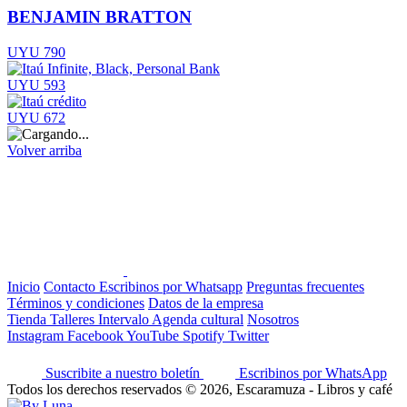
BENJAMIN BRATTON
UYU 790
UYU 593
UYU 672
Volver arriba
Inicio
Contacto
Escribinos por Whatsapp
Preguntas frecuentes
Términos y condiciones
Datos de la empresa
Tienda
Talleres
Intervalo
Agenda cultural
Nosotros
Instagram
Facebook
YouTube
Spotify
Twitter
Suscribite a nuestro boletín
Escribinos por WhatsApp
Todos los derechos reservados © 2026, Escaramuza - Libros y café