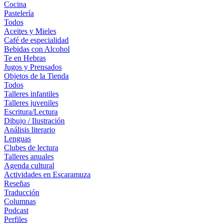
Cocina
Pastelería
Todos
Aceites y Mieles
Café de especialidad
Bebidas con Alcohol
Te en Hebras
Jugos y Prensados
Objetos de la Tienda
Todos
Talleres infantiles
Talleres juveniles
Escritura/Lectura
Dibujo / Ilustración
Análisis literario
Lenguas
Clubes de lectura
Talleres anuales
Agenda cultural
Actividades en Escaramuza
Reseñas
Traducción
Columnas
Podcast
Perfiles