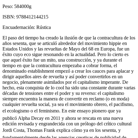
Peso:
584000g
ISBN:
9788412144215
Encuadernación:
Rústica
El paso del tiempo ha creado la ilusión de que la contracultura de los
años sesenta, que se articuló alrededor del movimiento hippie en
Estados Unidos y las revueltas de Mayo del 68 en Europa, fue un
éxito cuyo eco sigue resonando en la actualidad. Pero lo cierto es
que aquel éxito fue un mito, una construcción, y ya durante el
tiempo en que la contracultura empezaba a cobrar forma, el
denominado establishment empezó a crear los cauces para aplacar y
dirigir aquellos aires de revuelta y así poder convertirlos en un
negocio, plenamente asimilados por el capitalismo imperante. De
hecho, esta conquista de lo cool ha sido una constante durante varias
décadas de tensiones entre el poder y su reverso: el capitalismo
siempre encuentra la manera de convertir en reclamo (o en moda)
cualquier revuelta social, ya sea el movimiento obrero, el pacifismo,
el ecologismo o el feminismo. En este ensayo pionero que ya
publicó Alpha Decay en 2011 y ahora se rescata en una nueva
edición revisada y engrandecida con un prólogo del crítico cultural
Jordi Costa, Thomas Frank explica cómo ya en los sesenta, y
fundamentalmente desde las agencias creativas de publicidad de