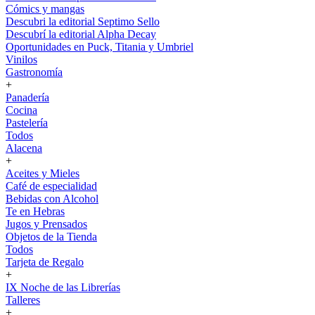
Cómics y mangas
Descubri la editorial Septimo Sello
Descubrí la editorial Alpha Decay
Oportunidades en Puck, Titania y Umbriel
Vinilos
Gastronomía
+
Panadería
Cocina
Pastelería
Todos
Alacena
+
Aceites y Mieles
Café de especialidad
Bebidas con Alcohol
Te en Hebras
Jugos y Prensados
Objetos de la Tienda
Todos
Tarjeta de Regalo
+
IX Noche de las Librerías
Talleres
+