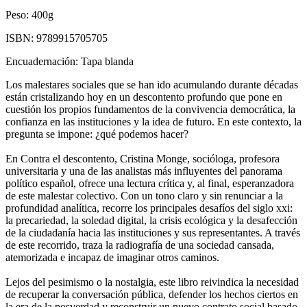
Peso:
400g
ISBN:
9789915705705
Encuadernación:
Tapa blanda
Los malestares sociales que se han ido acumulando durante décadas
están cristalizando hoy en un descontento profundo que pone en
cuestión los propios fundamentos de la convivencia democrática, la
confianza en las instituciones y la idea de futuro. En este contexto, la
pregunta se impone: ¿qué podemos hacer?
En Contra el descontento, Cristina Monge, socióloga, profesora
universitaria y una de las analistas más influyentes del panorama
político español, ofrece una lectura crítica y, al final, esperanzadora
de este malestar colectivo. Con un tono claro y sin renunciar a la
profundidad analítica, recorre los principales desafíos del siglo xxi:
la precariedad, la soledad digital, la crisis ecológica y la desafección
de la ciudadanía hacia las instituciones y sus representantes. A través
de este recorrido, traza la radiografía de una sociedad cansada,
atemorizada e incapaz de imaginar otros caminos.
Lejos del pesimismo o la nostalgia, este libro reivindica la necesidad
de recuperar la conversación pública, defender los hechos ciertos en
la era de la posverdad y reconstruir un nuevo contrato social basado