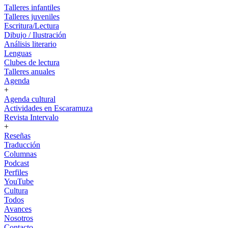
Talleres infantiles
Talleres juveniles
Escritura/Lectura
Dibujo / Ilustración
Análisis literario
Lenguas
Clubes de lectura
Talleres anuales
Agenda
+
Agenda cultural
Actividades en Escaramuza
Revista Intervalo
+
Reseñas
Traducción
Columnas
Podcast
Perfiles
YouTube
Cultura
Todos
Avances
Nosotros
Contacto