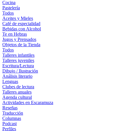
Cocina
Pastelería
Todos
Aceites y Mieles
Café de especialidad
Bebidas con Alcohol
Te en Hebras
Jugos y Prensados
Objetos de la Tienda
Todos
Talleres infantiles
Talleres juveniles
Escritura/Lectura
Dibujo / Ilustración
Análisis literario
Lenguas
Clubes de lectura
Talleres anuales
Agenda cultural
Actividades en Escaramuza
Reseñas
Traducción
Columnas
Podcast
Perfiles