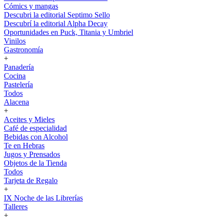
Cómics y mangas
Descubri la editorial Septimo Sello
Descubrí la editorial Alpha Decay
Oportunidades en Puck, Titania y Umbriel
Vinilos
Gastronomía
+
Panadería
Cocina
Pastelería
Todos
Alacena
+
Aceites y Mieles
Café de especialidad
Bebidas con Alcohol
Te en Hebras
Jugos y Prensados
Objetos de la Tienda
Todos
Tarjeta de Regalo
+
IX Noche de las Librerías
Talleres
+