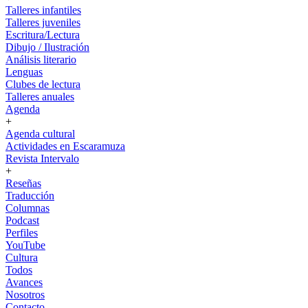
Talleres infantiles
Talleres juveniles
Escritura/Lectura
Dibujo / Ilustración
Análisis literario
Lenguas
Clubes de lectura
Talleres anuales
Agenda
+
Agenda cultural
Actividades en Escaramuza
Revista Intervalo
+
Reseñas
Traducción
Columnas
Podcast
Perfiles
YouTube
Cultura
Todos
Avances
Nosotros
Contacto