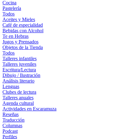
Cocina
Pastelería
Todos
Aceites y Mieles
Café de especialidad
Bebidas con Alcohol
Te en Hebras
Jugos y Prensados
Objetos de la Tienda
Todos
Talleres infantiles
Talleres juveniles
Escritura/Lectura
Dibujo / Ilustración
Análisis literario
Lenguas
Clubes de lectura
Talleres anuales
Agenda cultural
Actividades en Escaramuza
Reseñas
Traducción
Columnas
Podcast
Perfiles