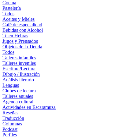
Cocina
Pastelería
Todos
Aceites y Mieles
Café de especialidad
Bebidas con Alcohol
Te en Hebras
Jugos y Prensados
Objetos de la Tienda
Todos
Talleres infantiles
Talleres juveniles
Escritura/Lectura
Dibujo / Ilustración
Análisis literario
Lenguas
Clubes de lectura
Talleres anuales
Agenda cultural
Actividades en Escaramuza
Reseñas
Traducción
Columnas
Podcast
Perfiles