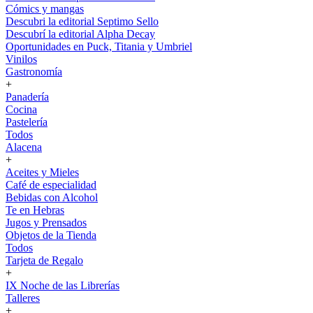
Cómics y mangas
Descubri la editorial Septimo Sello
Descubrí la editorial Alpha Decay
Oportunidades en Puck, Titania y Umbriel
Vinilos
Gastronomía
+
Panadería
Cocina
Pastelería
Todos
Alacena
+
Aceites y Mieles
Café de especialidad
Bebidas con Alcohol
Te en Hebras
Jugos y Prensados
Objetos de la Tienda
Todos
Tarjeta de Regalo
+
IX Noche de las Librerías
Talleres
+