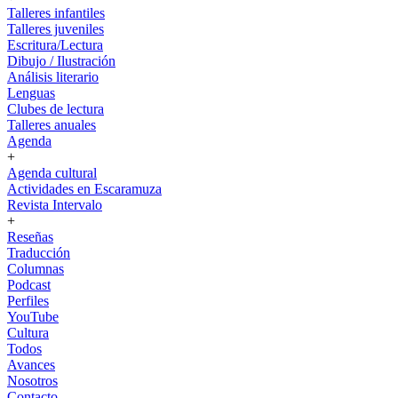
Talleres infantiles
Talleres juveniles
Escritura/Lectura
Dibujo / Ilustración
Análisis literario
Lenguas
Clubes de lectura
Talleres anuales
Agenda
+
Agenda cultural
Actividades en Escaramuza
Revista Intervalo
+
Reseñas
Traducción
Columnas
Podcast
Perfiles
YouTube
Cultura
Todos
Avances
Nosotros
Contacto