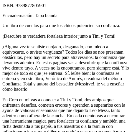
ISBN:
9789877805901
Encuadernación:
Tapa blanda
Un libro de cuentos para que los chicos potencien su confianza.
¡Descubre tu verdadera fortaleza interior junto a Tini y Tomi!
¿Alguna vez te sentiste enojado, desganado, con miedo a
equivocarte, o tuviste vergüenza? Todos los días se nos presentan
obstáculos, pero hay un secreto para atravesarlos: la confianza que
llevamos adentro. En estas páginas vas a descubrir que la confianza
vive dentro tuyo. A veces no la encontramos, pero siempre está. Y lo
mejor de todo es que ¡se entrena! Sí, leíste bien: la confianza se
entrena y en este libro, Verónica de Andrés, creadora del método
Confianza Total y autora del bestseller ¡Messirve!, te va a enseñar
cómo hacerlo.
En Creo en mí vas a conocer a Tini y Tomi, dos amigos que
enfrentan desafíos, cometen errores y aprenden a superarlos con la
ayuda de valiosas enseñanzas que fue dejando Leo Messi, tanto
adentro como afuera de la cancha. En cada cuento vas a encontrar
una herramienta mágica para fortalecer tu confianza y también una
ficha destinada a tus papás, a tus maestros o a la familia con
reflexiones e ideas muy útiles que podrán usar para acompañarte a