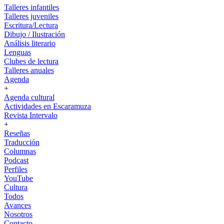
Talleres infantiles
Talleres juveniles
Escritura/Lectura
Dibujo / Ilustración
Análisis literario
Lenguas
Clubes de lectura
Talleres anuales
Agenda
+
Agenda cultural
Actividades en Escaramuza
Revista Intervalo
+
Reseñas
Traducción
Columnas
Podcast
Perfiles
YouTube
Cultura
Todos
Avances
Nosotros
Contacto