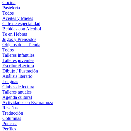
Cocina
Pastelería
Todos
Aceites y Mieles
Café de especialidad
Bebidas con Alcohol
Te en Hebras
Jugos y Prensados
Objetos de la Tienda
Todos
Talleres infantiles
Talleres juveniles
Escritura/Lectura
Dibujo / Ilustración
Análisis literario
Lenguas
Clubes de lectura
Talleres anuales
Agenda cultural
Actividades en Escaramuza
Reseñas
Traducción
Columnas
Podcast
Perfiles