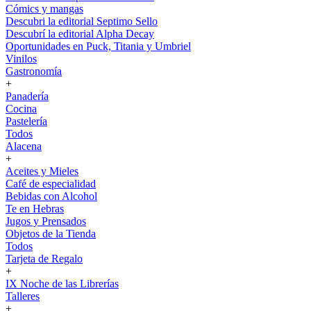
Cómics y mangas
Descubri la editorial Septimo Sello
Descubrí la editorial Alpha Decay
Oportunidades en Puck, Titania y Umbriel
Vinilos
Gastronomía
+
Panadería
Cocina
Pastelería
Todos
Alacena
+
Aceites y Mieles
Café de especialidad
Bebidas con Alcohol
Te en Hebras
Jugos y Prensados
Objetos de la Tienda
Todos
Tarjeta de Regalo
+
IX Noche de las Librerías
Talleres
+