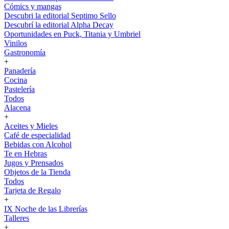
Cómics y mangas
Descubri la editorial Septimo Sello
Descubrí la editorial Alpha Decay
Oportunidades en Puck, Titania y Umbriel
Vinilos
Gastronomía
+
Panadería
Cocina
Pastelería
Todos
Alacena
+
Aceites y Mieles
Café de especialidad
Bebidas con Alcohol
Te en Hebras
Jugos y Prensados
Objetos de la Tienda
Todos
Tarjeta de Regalo
+
IX Noche de las Librerías
Talleres
+