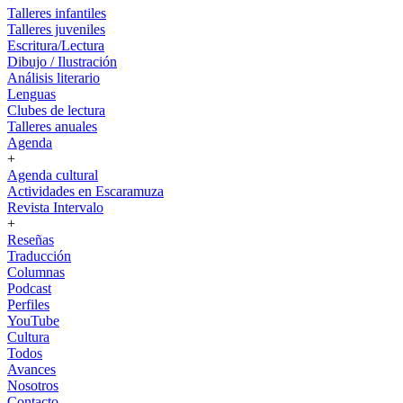
Talleres infantiles
Talleres juveniles
Escritura/Lectura
Dibujo / Ilustración
Análisis literario
Lenguas
Clubes de lectura
Talleres anuales
Agenda
+
Agenda cultural
Actividades en Escaramuza
Revista Intervalo
+
Reseñas
Traducción
Columnas
Podcast
Perfiles
YouTube
Cultura
Todos
Avances
Nosotros
Contacto