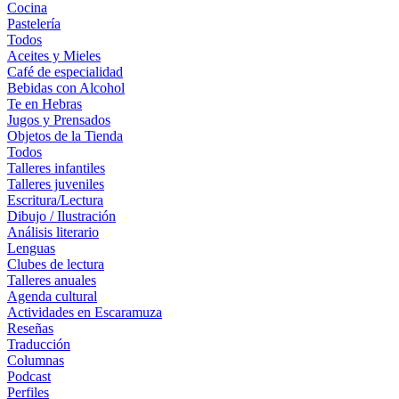
Cocina
Pastelería
Todos
Aceites y Mieles
Café de especialidad
Bebidas con Alcohol
Te en Hebras
Jugos y Prensados
Objetos de la Tienda
Todos
Talleres infantiles
Talleres juveniles
Escritura/Lectura
Dibujo / Ilustración
Análisis literario
Lenguas
Clubes de lectura
Talleres anuales
Agenda cultural
Actividades en Escaramuza
Reseñas
Traducción
Columnas
Podcast
Perfiles