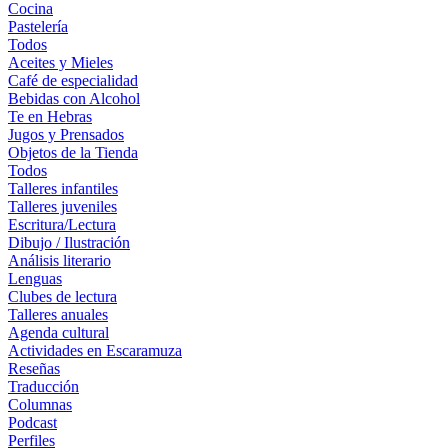
Cocina
Pastelería
Todos
Aceites y Mieles
Café de especialidad
Bebidas con Alcohol
Te en Hebras
Jugos y Prensados
Objetos de la Tienda
Todos
Talleres infantiles
Talleres juveniles
Escritura/Lectura
Dibujo / Ilustración
Análisis literario
Lenguas
Clubes de lectura
Talleres anuales
Agenda cultural
Actividades en Escaramuza
Reseñas
Traducción
Columnas
Podcast
Perfiles