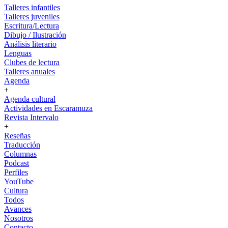
Talleres infantiles
Talleres juveniles
Escritura/Lectura
Dibujo / Ilustración
Análisis literario
Lenguas
Clubes de lectura
Talleres anuales
Agenda
+
Agenda cultural
Actividades en Escaramuza
Revista Intervalo
+
Reseñas
Traducción
Columnas
Podcast
Perfiles
YouTube
Cultura
Todos
Avances
Nosotros
Contacto