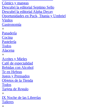
Cómics y mangas
Descubri la editorial Septimo Sello
Descubrí la editorial Alpha Decay
Oportunidades en Puck, Titania y Umbriel
Vinilos
Gastronomía
+
Panadería
Cocina
Pastelería
Todos
Alacena
+
Aceites y Mieles
Café de especialidad
Bebidas con Alcohol
Te en Hebras
Jugos y Prensados
Objetos de la Tienda
Todos
Tarjeta de Regalo
+
IX Noche de las Librerías
Talleres
+