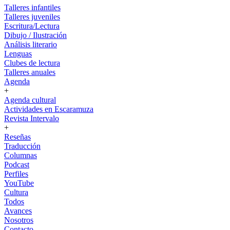
Talleres infantiles
Talleres juveniles
Escritura/Lectura
Dibujo / Ilustración
Análisis literario
Lenguas
Clubes de lectura
Talleres anuales
Agenda
+
Agenda cultural
Actividades en Escaramuza
Revista Intervalo
+
Reseñas
Traducción
Columnas
Podcast
Perfiles
YouTube
Cultura
Todos
Avances
Nosotros
Contacto