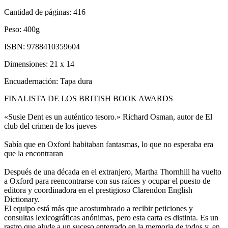
Cantidad de páginas:
416
Peso:
400g
ISBN:
9788410359604
Dimensiones:
21 x 14
Encuadernación:
Tapa dura
FINALISTA DE LOS BRITISH BOOK AWARDS
«Susie Dent es un auténtico tesoro.» Richard Osman, autor de El
club del crimen de los jueves
Sabía que en Oxford habitaban fantasmas, lo que no esperaba era
que la encontraran
Después de una década en el extranjero, Martha Thornhill ha vuelto
a Oxford para reencontrarse con sus raíces y ocupar el puesto de
editora y coordinadora en el prestigioso Clarendon English
Dictionary.
El equipo está más que acostumbrado a recibir peticiones y
consultas lexicográficas anónimas, pero esta carta es distinta. Es un
rastro que alude a un suceso enterrado en la memoria de todos y, en