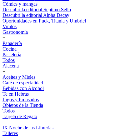
Cómics y mangas
Descubri la editorial Septimo Sello
Descubrí la editorial Alpha Decay
Oportunidades en Puck, Titania y Umbriel
Vinilos
Gastronomía
+
Panadería
Cocina
Pastelería
Todos
Alacena
+
Aceites y Mieles
Café de especialidad
Bebidas con Alcohol
Te en Hebras
Jugos y Prensados
Objetos de la Tienda
Todos
Tarjeta de Regalo
+
IX Noche de las Librerías
Talleres
+