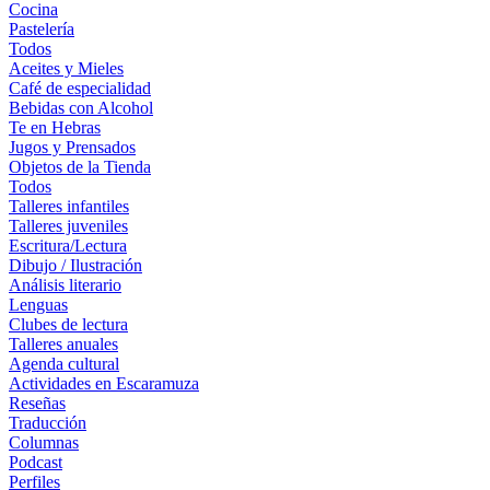
Cocina
Pastelería
Todos
Aceites y Mieles
Café de especialidad
Bebidas con Alcohol
Te en Hebras
Jugos y Prensados
Objetos de la Tienda
Todos
Talleres infantiles
Talleres juveniles
Escritura/Lectura
Dibujo / Ilustración
Análisis literario
Lenguas
Clubes de lectura
Talleres anuales
Agenda cultural
Actividades en Escaramuza
Reseñas
Traducción
Columnas
Podcast
Perfiles