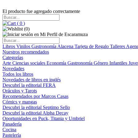
El producto fue agregado correctamente
(
0
)
(
0
)
Libros
Vinilos
Gastronomía
Alacena
Tarjeta de Regalo
Talleres
Agen
Nuestros recomendados
Categorías
Arte
Ciencias sociales
Economía
Gastronomía
Género
Infantiles
Juve
Novedades
Todos los libros
Novedades de libros en inglés
Descubrí la editorial FERA
Oráculos y Tarots
Recomendados por Marcos Casas
Cómics y mangas
Descubri la editorial Septimo Sello
Descubrí la editorial Alpha Decay
Oportunidades en Puck, Titania y Umbriel
Panadería
Cocina
Pastelería