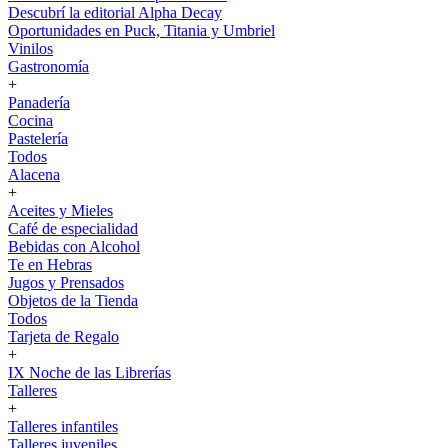
Descubrí la editorial Alpha Decay
Oportunidades en Puck, Titania y Umbriel
Vinilos
Gastronomía
+
Panadería
Cocina
Pastelería
Todos
Alacena
+
Aceites y Mieles
Café de especialidad
Bebidas con Alcohol
Te en Hebras
Jugos y Prensados
Objetos de la Tienda
Todos
Tarjeta de Regalo
+
IX Noche de las Librerías
Talleres
+
Talleres infantiles
Talleres juveniles