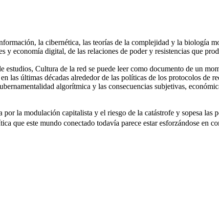
la información, la cibernética, las teorías de la complejidad y la biolog
es y economía digital, de las relaciones de poder y resistencias que pr
 estudios, Cultura de la red se puede leer como documento de un moment
 las últimas décadas alrededor de las políticas de los protocolos de red
gubernamentalidad algorítmica y las consecuencias subjetivas, económica
r la modulación capitalista y el riesgo de la catástrofe y sopesa las p
lítica que este mundo conectado todavía parece estar esforzándose en con