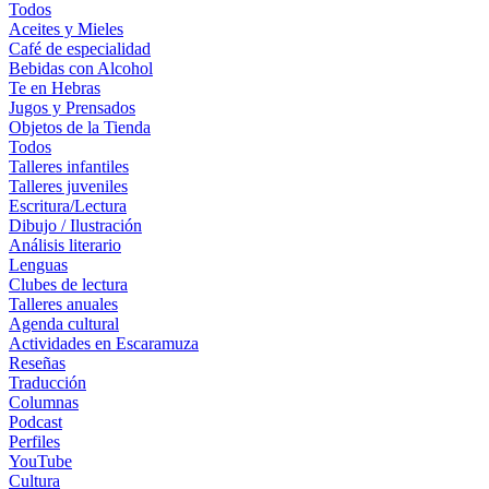
Todos
Aceites y Mieles
Café de especialidad
Bebidas con Alcohol
Te en Hebras
Jugos y Prensados
Objetos de la Tienda
Todos
Talleres infantiles
Talleres juveniles
Escritura/Lectura
Dibujo / Ilustración
Análisis literario
Lenguas
Clubes de lectura
Talleres anuales
Agenda cultural
Actividades en Escaramuza
Reseñas
Traducción
Columnas
Podcast
Perfiles
YouTube
Cultura