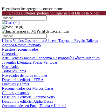
El producto fue agregado correctamente
Envíos al interior: podrían no llegar para el Día de la Niñez
(
0
)
(
0
)
Libros
Vinilos
Gastronomía
Alacena
Tarjeta de Regalo
Talleres
Agenda
Revista Intervalo
Nuestros recomendados
Categorías
Arte
Ciencias sociales
Economía
Gastronomía
Género
Infantiles
Juveniles
Literatura
Poesía
Ver todas
Novedades
Todos los libros
Novedades de libros en inglés
Descubrí la editorial FERA
Oráculos y Tarots
Recomendados por Marcos Casas
Cómics y mangas
Descubri la editorial Septimo Sello
Descubrí la editorial Alpha Decay
Oportunidades en Puck, Titania y Umbriel