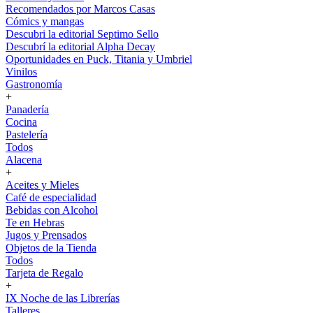
Recomendados por Marcos Casas
Cómics y mangas
Descubri la editorial Septimo Sello
Descubrí la editorial Alpha Decay
Oportunidades en Puck, Titania y Umbriel
Vinilos
Gastronomía
+
Panadería
Cocina
Pastelería
Todos
Alacena
+
Aceites y Mieles
Café de especialidad
Bebidas con Alcohol
Te en Hebras
Jugos y Prensados
Objetos de la Tienda
Todos
Tarjeta de Regalo
+
IX Noche de las Librerías
Talleres