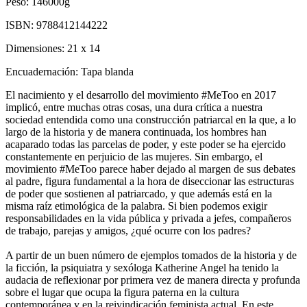
Peso:
146000g
ISBN:
9788412144222
Dimensiones:
21 x 14
Encuadernación:
Tapa blanda
El nacimiento y el desarrollo del movimiento #MeToo en 2017
implicó, entre muchas otras cosas, una dura crítica a nuestra
sociedad entendida como una construcción patriarcal en la que, a lo
largo de la historia y de manera continuada, los hombres han
acaparado todas las parcelas de poder, y este poder se ha ejercido
constantemente en perjuicio de las mujeres. Sin embargo, el
movimiento #MeToo parece haber dejado al margen de sus debates
al padre, figura fundamental a la hora de diseccionar las estructuras
de poder que sostienen al patriarcado, y que además está en la
misma raíz etimológica de la palabra. Si bien podemos exigir
responsabilidades en la vida pública y privada a jefes, compañeros
de trabajo, parejas y amigos, ¿qué ocurre con los padres?
A partir de un buen número de ejemplos tomados de la historia y de
la ficción, la psiquiatra y sexóloga Katherine Angel ha tenido la
audacia de reflexionar por primera vez de manera directa y profunda
sobre el lugar que ocupa la figura paterna en la cultura
contemporánea y en la reivindicación feminista actual. En este