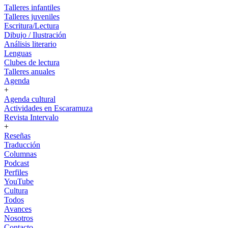
Talleres infantiles
Talleres juveniles
Escritura/Lectura
Dibujo / Ilustración
Análisis literario
Lenguas
Clubes de lectura
Talleres anuales
Agenda
+
Agenda cultural
Actividades en Escaramuza
Revista Intervalo
+
Reseñas
Traducción
Columnas
Podcast
Perfiles
YouTube
Cultura
Todos
Avances
Nosotros
Contacto