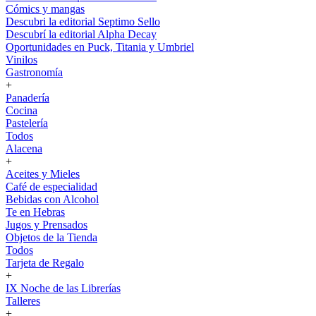
Cómics y mangas
Descubri la editorial Septimo Sello
Descubrí la editorial Alpha Decay
Oportunidades en Puck, Titania y Umbriel
Vinilos
Gastronomía
+
Panadería
Cocina
Pastelería
Todos
Alacena
+
Aceites y Mieles
Café de especialidad
Bebidas con Alcohol
Te en Hebras
Jugos y Prensados
Objetos de la Tienda
Todos
Tarjeta de Regalo
+
IX Noche de las Librerías
Talleres
+