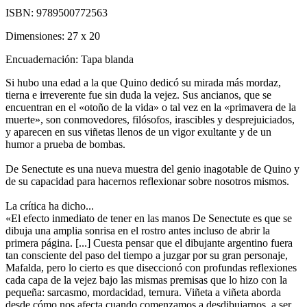
ISBN:
9789500772563
Dimensiones:
27 x 20
Encuadernación:
Tapa blanda
Si hubo una edad a la que Quino dedicó su mirada más mordaz,
tierna e irreverente fue sin duda la vejez. Sus ancianos, que se
encuentran en el «otoño de la vida» o tal vez en la «primavera de la
muerte», son conmovedores, filósofos, irascibles y desprejuiciados,
y aparecen en sus viñetas llenos de un vigor exultante y de un
humor a prueba de bombas.
De Senectute es una nueva muestra del genio inagotable de Quino y
de su capacidad para hacernos reflexionar sobre nosotros mismos.
La crítica ha dicho...
«El efecto inmediato de tener en las manos De Senectute es que se
dibuja una amplia sonrisa en el rostro antes incluso de abrir la
primera página. [...] Cuesta pensar que el dibujante argentino fuera
tan consciente del paso del tiempo a juzgar por su gran personaje,
Mafalda, pero lo cierto es que diseccionó con profundas reflexiones
cada capa de la vejez bajo las mismas premisas que lo hizo con la
pequeña: sarcasmo, mordacidad, ternura. Viñeta a viñeta aborda
desde cómo nos afecta cuando comenzamos a desdibujarnos, a ser