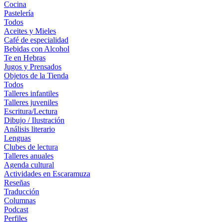
Cocina
Pastelería
Todos
Aceites y Mieles
Café de especialidad
Bebidas con Alcohol
Te en Hebras
Jugos y Prensados
Objetos de la Tienda
Todos
Talleres infantiles
Talleres juveniles
Escritura/Lectura
Dibujo / Ilustración
Análisis literario
Lenguas
Clubes de lectura
Talleres anuales
Agenda cultural
Actividades en Escaramuza
Reseñas
Traducción
Columnas
Podcast
Perfiles