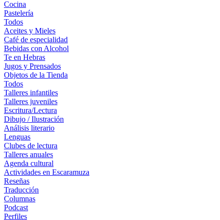
Cocina
Pastelería
Todos
Aceites y Mieles
Café de especialidad
Bebidas con Alcohol
Te en Hebras
Jugos y Prensados
Objetos de la Tienda
Todos
Talleres infantiles
Talleres juveniles
Escritura/Lectura
Dibujo / Ilustración
Análisis literario
Lenguas
Clubes de lectura
Talleres anuales
Agenda cultural
Actividades en Escaramuza
Reseñas
Traducción
Columnas
Podcast
Perfiles