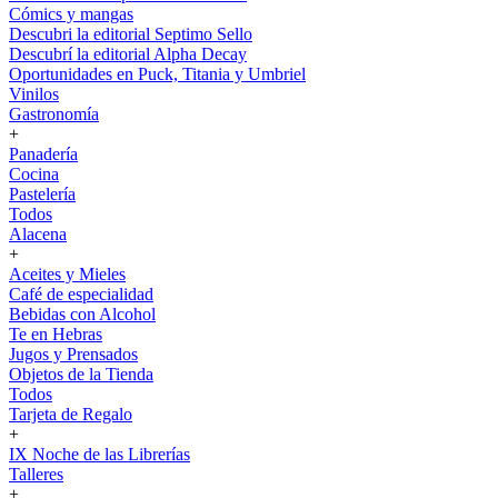
Cómics y mangas
Descubri la editorial Septimo Sello
Descubrí la editorial Alpha Decay
Oportunidades en Puck, Titania y Umbriel
Vinilos
Gastronomía
+
Panadería
Cocina
Pastelería
Todos
Alacena
+
Aceites y Mieles
Café de especialidad
Bebidas con Alcohol
Te en Hebras
Jugos y Prensados
Objetos de la Tienda
Todos
Tarjeta de Regalo
+
IX Noche de las Librerías
Talleres
+