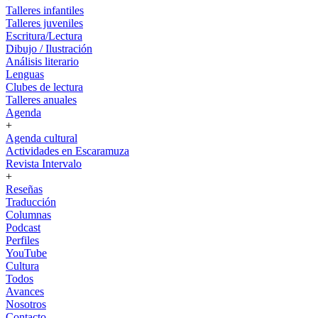
Talleres infantiles
Talleres juveniles
Escritura/Lectura
Dibujo / Ilustración
Análisis literario
Lenguas
Clubes de lectura
Talleres anuales
Agenda
+
Agenda cultural
Actividades en Escaramuza
Revista Intervalo
+
Reseñas
Traducción
Columnas
Podcast
Perfiles
YouTube
Cultura
Todos
Avances
Nosotros
Contacto