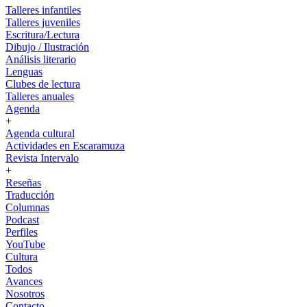
Talleres infantiles
Talleres juveniles
Escritura/Lectura
Dibujo / Ilustración
Análisis literario
Lenguas
Clubes de lectura
Talleres anuales
Agenda
+
Agenda cultural
Actividades en Escaramuza
Revista Intervalo
+
Reseñas
Traducción
Columnas
Podcast
Perfiles
YouTube
Cultura
Todos
Avances
Nosotros
Contacto