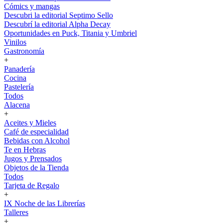
Cómics y mangas
Descubri la editorial Septimo Sello
Descubrí la editorial Alpha Decay
Oportunidades en Puck, Titania y Umbriel
Vinilos
Gastronomía
+
Panadería
Cocina
Pastelería
Todos
Alacena
+
Aceites y Mieles
Café de especialidad
Bebidas con Alcohol
Te en Hebras
Jugos y Prensados
Objetos de la Tienda
Todos
Tarjeta de Regalo
+
IX Noche de las Librerías
Talleres
+