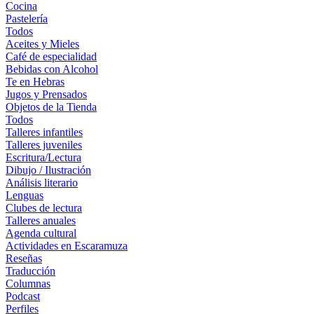
Cocina
Pastelería
Todos
Aceites y Mieles
Café de especialidad
Bebidas con Alcohol
Te en Hebras
Jugos y Prensados
Objetos de la Tienda
Todos
Talleres infantiles
Talleres juveniles
Escritura/Lectura
Dibujo / Ilustración
Análisis literario
Lenguas
Clubes de lectura
Talleres anuales
Agenda cultural
Actividades en Escaramuza
Reseñas
Traducción
Columnas
Podcast
Perfiles