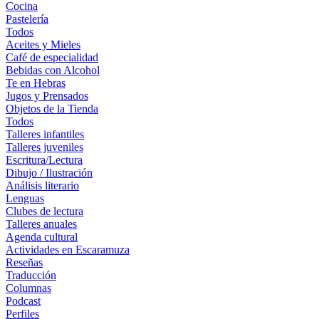
Cocina
Pastelería
Todos
Aceites y Mieles
Café de especialidad
Bebidas con Alcohol
Te en Hebras
Jugos y Prensados
Objetos de la Tienda
Todos
Talleres infantiles
Talleres juveniles
Escritura/Lectura
Dibujo / Ilustración
Análisis literario
Lenguas
Clubes de lectura
Talleres anuales
Agenda cultural
Actividades en Escaramuza
Reseñas
Traducción
Columnas
Podcast
Perfiles