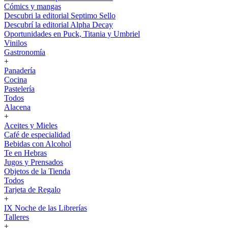
Cómics y mangas
Descubri la editorial Septimo Sello
Descubrí la editorial Alpha Decay
Oportunidades en Puck, Titania y Umbriel
Vinilos
Gastronomía
+
Panadería
Cocina
Pastelería
Todos
Alacena
+
Aceites y Mieles
Café de especialidad
Bebidas con Alcohol
Te en Hebras
Jugos y Prensados
Objetos de la Tienda
Todos
Tarjeta de Regalo
+
IX Noche de las Librerías
Talleres
+