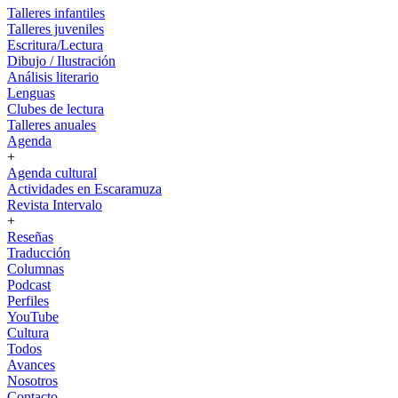
Talleres infantiles
Talleres juveniles
Escritura/Lectura
Dibujo / Ilustración
Análisis literario
Lenguas
Clubes de lectura
Talleres anuales
Agenda
+
Agenda cultural
Actividades en Escaramuza
Revista Intervalo
+
Reseñas
Traducción
Columnas
Podcast
Perfiles
YouTube
Cultura
Todos
Avances
Nosotros
Contacto