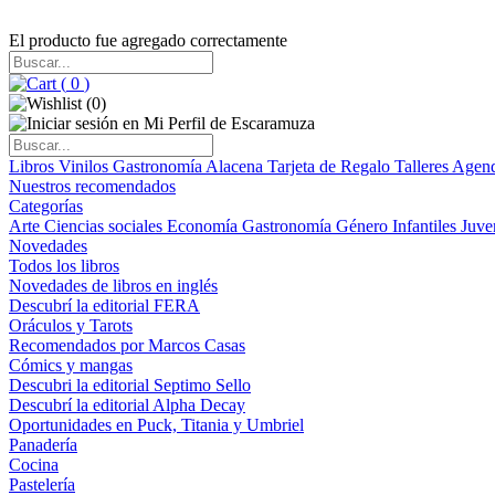
El producto fue agregado correctamente
(
0
)
(
0
)
Libros
Vinilos
Gastronomía
Alacena
Tarjeta de Regalo
Talleres
Agen
Nuestros recomendados
Categorías
Arte
Ciencias sociales
Economía
Gastronomía
Género
Infantiles
Juve
Novedades
Todos los libros
Novedades de libros en inglés
Descubrí la editorial FERA
Oráculos y Tarots
Recomendados por Marcos Casas
Cómics y mangas
Descubri la editorial Septimo Sello
Descubrí la editorial Alpha Decay
Oportunidades en Puck, Titania y Umbriel
Panadería
Cocina
Pastelería