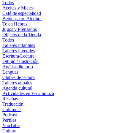
Todos
Aceites y Mieles
Café de especialidad
Bebidas con Alcohol
Te en Hebras
Jugos y Prensados
Objetos de la Tienda
Todos
Talleres infantiles
Talleres juveniles
Escritura/Lectura
Dibujo / Ilustración
Análisis literario
Lenguas
Clubes de lectura
Talleres anuales
Agenda cultural
Actividades en Escaramuza
Reseñas
Traducción
Columnas
Podcast
Perfiles
YouTube
Cultura