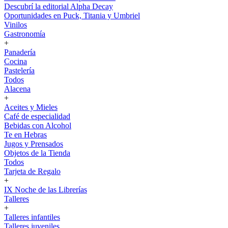
Descubrí la editorial Alpha Decay
Oportunidades en Puck, Titania y Umbriel
Vinilos
Gastronomía
+
Panadería
Cocina
Pastelería
Todos
Alacena
+
Aceites y Mieles
Café de especialidad
Bebidas con Alcohol
Te en Hebras
Jugos y Prensados
Objetos de la Tienda
Todos
Tarjeta de Regalo
+
IX Noche de las Librerías
Talleres
+
Talleres infantiles
Talleres juveniles