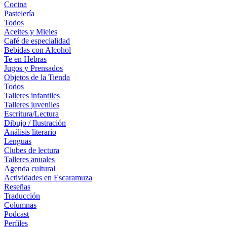
Cocina
Pastelería
Todos
Aceites y Mieles
Café de especialidad
Bebidas con Alcohol
Te en Hebras
Jugos y Prensados
Objetos de la Tienda
Todos
Talleres infantiles
Talleres juveniles
Escritura/Lectura
Dibujo / Ilustración
Análisis literario
Lenguas
Clubes de lectura
Talleres anuales
Agenda cultural
Actividades en Escaramuza
Reseñas
Traducción
Columnas
Podcast
Perfiles