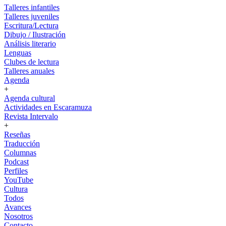
Talleres infantiles
Talleres juveniles
Escritura/Lectura
Dibujo / Ilustración
Análisis literario
Lenguas
Clubes de lectura
Talleres anuales
Agenda
+
Agenda cultural
Actividades en Escaramuza
Revista Intervalo
+
Reseñas
Traducción
Columnas
Podcast
Perfiles
YouTube
Cultura
Todos
Avances
Nosotros
Contacto