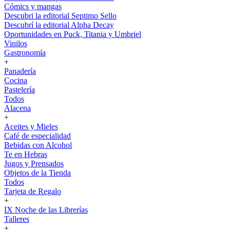
Cómics y mangas
Descubri la editorial Septimo Sello
Descubrí la editorial Alpha Decay
Oportunidades en Puck, Titania y Umbriel
Vinilos
Gastronomía
+
Panadería
Cocina
Pastelería
Todos
Alacena
+
Aceites y Mieles
Café de especialidad
Bebidas con Alcohol
Te en Hebras
Jugos y Prensados
Objetos de la Tienda
Todos
Tarjeta de Regalo
+
IX Noche de las Librerías
Talleres
+