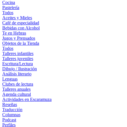
Cocina
Pastelería
Todos
Aceites y Mieles
Café de especialidad
Bebidas con Alcohol
Te en Hebras
Jugos y Prensados
Objetos de la Tienda
Todos
Talleres infantiles
Talleres juveniles
Escritura/Lectura
Dibujo / Ilustración
Análisis literario
Lenguas
Clubes de lectura
Talleres anuales
Agenda cultural
Actividades en Escaramuza
Reseñas
Traducción
Columnas
Podcast
Perfiles