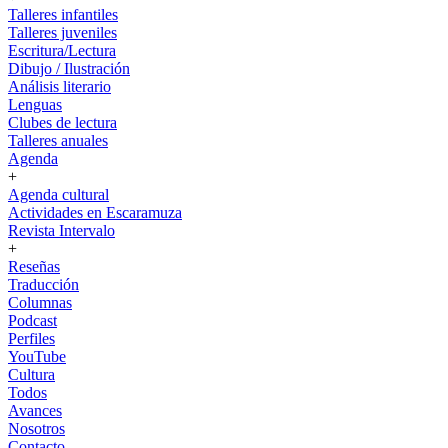
Talleres infantiles
Talleres juveniles
Escritura/Lectura
Dibujo / Ilustración
Análisis literario
Lenguas
Clubes de lectura
Talleres anuales
Agenda
+
Agenda cultural
Actividades en Escaramuza
Revista Intervalo
+
Reseñas
Traducción
Columnas
Podcast
Perfiles
YouTube
Cultura
Todos
Avances
Nosotros
Contacto