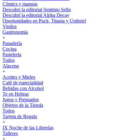
Cómics y mangas
Descubri la editorial Septimo Sello
Descubrí la editorial Alpha Decay
Oportunidades en Puck, Titania y Umbriel
Vinilos
Gastronomía
+
Panadería
Cocina
Pastelería
Todos
Alacena
+
Aceites y Mieles
Café de especialidad
Bebidas con Alcohol
Te en Hebras
Jugos y Prensados
Objetos de la Tienda
Todos
Tarjeta de Regalo
+
IX Noche de las Librerías
Talleres
+