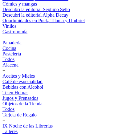
Cómics y mangas
Descubri la editorial Septimo Sello
Descubrí la editorial Alpha Decay
Oportunidades en Puck, Titania y Umbriel
Vinilos
Gastronomía
+
Panadería
Cocina
Pastelería
Todos
Alacena
+
Aceites y Mieles
Café de especialidad
Bebidas con Alcohol
Te en Hebras
Jugos y Prensados
Objetos de la Tienda
Todos
Tarjeta de Regalo
+
IX Noche de las Librerías
Talleres
+