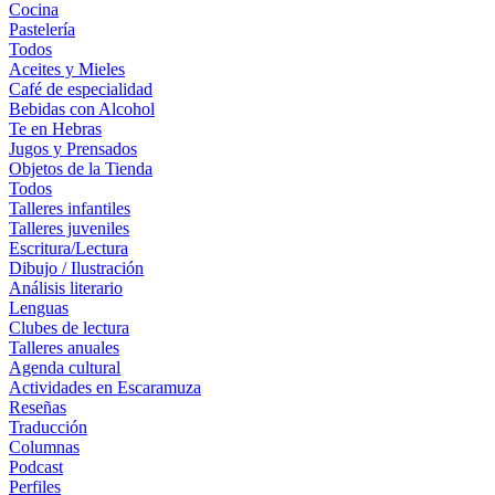
Cocina
Pastelería
Todos
Aceites y Mieles
Café de especialidad
Bebidas con Alcohol
Te en Hebras
Jugos y Prensados
Objetos de la Tienda
Todos
Talleres infantiles
Talleres juveniles
Escritura/Lectura
Dibujo / Ilustración
Análisis literario
Lenguas
Clubes de lectura
Talleres anuales
Agenda cultural
Actividades en Escaramuza
Reseñas
Traducción
Columnas
Podcast
Perfiles