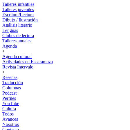
Talleres infantiles
Talleres juveniles
Escritura/Lectura
Dibujo / Ilustración
Análisis literario
Lenguas
Clubes de lectura
Talleres anuales
Agenda
+
Agenda cultural
Actividades en Escaramuza
Revista Intervalo
+
Reseñas
Traducción
Columnas
Podcast
Perfiles
YouTube
Cultura
Todos
Avances
Nosotros
Contacto