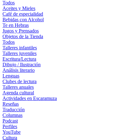
Todos
Aceites y Mieles
Café de especialidad
Bebidas con Alcohol
Te en Hebras
Jugos y Prensados
Objetos de la Tienda
Todos
Talleres infantiles
Talleres juveniles
Escritura/Lectura
Dibujo / Ilustración
Análisis literario
Lenguas
Clubes de lectura
Talleres anuales
Agenda cultural
Actividades en Escaramuza
Reseñas
Traducción
Columnas
Podcast
Perfiles
YouTube
Cultura