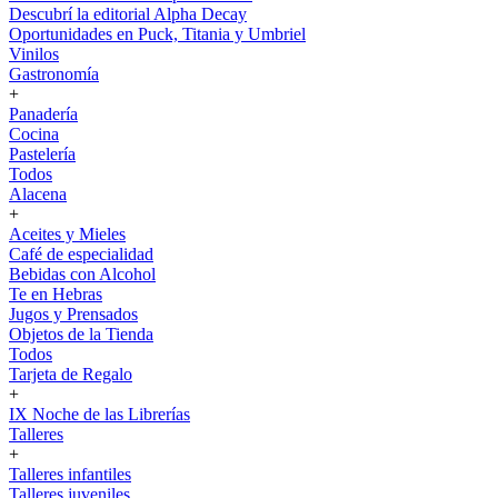
Descubrí la editorial Alpha Decay
Oportunidades en Puck, Titania y Umbriel
Vinilos
Gastronomía
+
Panadería
Cocina
Pastelería
Todos
Alacena
+
Aceites y Mieles
Café de especialidad
Bebidas con Alcohol
Te en Hebras
Jugos y Prensados
Objetos de la Tienda
Todos
Tarjeta de Regalo
+
IX Noche de las Librerías
Talleres
+
Talleres infantiles
Talleres juveniles