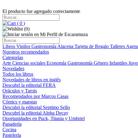
El producto fue agregado correctamente
(
0
)
(
0
)
Libros
Vinilos
Gastronomía
Alacena
Tarjeta de Regalo
Talleres
Agen
Nuestros recomendados
Categorías
Arte
Ciencias sociales
Economía
Gastronomía
Género
Infantiles
Juve
Novedades
Todos los libros
Novedades de libros en inglés
Descubrí la editorial FERA
Oráculos y Tarots
Recomendados por Marcos Casas
Cómics y mangas
Descubri la editorial Septimo Sello
Descubrí la editorial Alpha Decay
Oportunidades en Puck, Titania y Umbriel
Panadería
Cocina
Pastelería