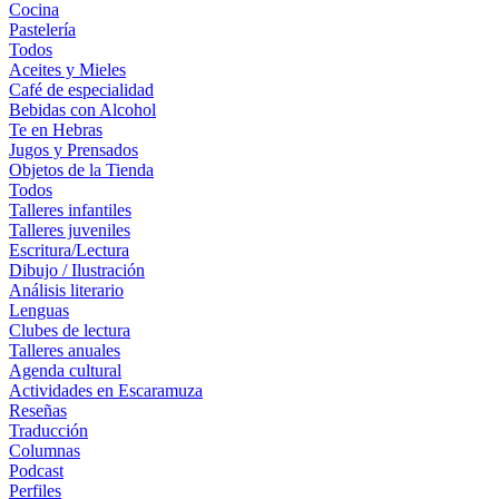
Cocina
Pastelería
Todos
Aceites y Mieles
Café de especialidad
Bebidas con Alcohol
Te en Hebras
Jugos y Prensados
Objetos de la Tienda
Todos
Talleres infantiles
Talleres juveniles
Escritura/Lectura
Dibujo / Ilustración
Análisis literario
Lenguas
Clubes de lectura
Talleres anuales
Agenda cultural
Actividades en Escaramuza
Reseñas
Traducción
Columnas
Podcast
Perfiles