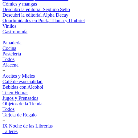
Cómics y mangas
Descubri la editorial Septimo Sello
Descubrí la editorial Alpha Decay
Oportunidades en Puck, Titania y Umbriel
Vinilos
Gastronomía
+
Panadería
Cocina
Pastelería
Todos
Alacena
+
Aceites y Mieles
Café de especialidad
Bebidas con Alcohol
Te en Hebras
Jugos y Prensados
Objetos de la Tienda
Todos
Tarjeta de Regalo
+
IX Noche de las Librerías
Talleres
+