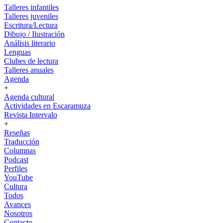
Talleres infantiles
Talleres juveniles
Escritura/Lectura
Dibujo / Ilustración
Análisis literario
Lenguas
Clubes de lectura
Talleres anuales
Agenda
+
Agenda cultural
Actividades en Escaramuza
Revista Intervalo
+
Reseñas
Traducción
Columnas
Podcast
Perfiles
YouTube
Cultura
Todos
Avances
Nosotros
Contacto