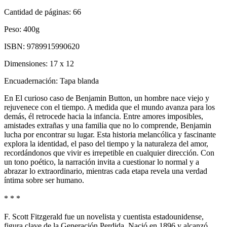
Cantidad de páginas:
66
Peso:
400g
ISBN:
9789915990620
Dimensiones:
17 x 12
Encuadernación:
Tapa blanda
En El curioso caso de Benjamin Button, un hombre nace viejo y
rejuvenece con el tiempo. A medida que el mundo avanza para los
demás, él retrocede hacia la infancia. Entre amores imposibles,
amistades extrañas y una familia que no lo comprende, Benjamin
lucha por encontrar su lugar. Esta historia melancólica y fascinante
explora la identidad, el paso del tiempo y la naturaleza del amor,
recordándonos que vivir es irrepetible en cualquier dirección. Con
un tono poético, la narración invita a cuestionar lo normal y a
abrazar lo extraordinario, mientras cada etapa revela una verdad
íntima sobre ser humano.
* * *
F. Scott Fitzgerald fue un novelista y cuentista estadounidense,
figura clave de la Generación Perdida. Nació en 1896 y alcanzó