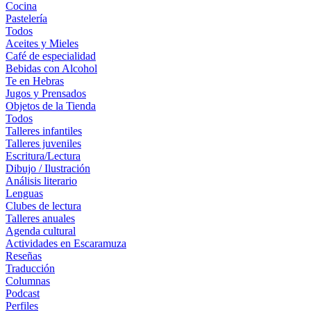
Cocina
Pastelería
Todos
Aceites y Mieles
Café de especialidad
Bebidas con Alcohol
Te en Hebras
Jugos y Prensados
Objetos de la Tienda
Todos
Talleres infantiles
Talleres juveniles
Escritura/Lectura
Dibujo / Ilustración
Análisis literario
Lenguas
Clubes de lectura
Talleres anuales
Agenda cultural
Actividades en Escaramuza
Reseñas
Traducción
Columnas
Podcast
Perfiles