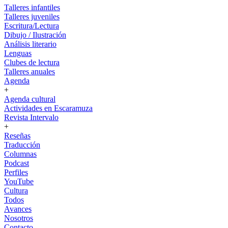
Talleres infantiles
Talleres juveniles
Escritura/Lectura
Dibujo / Ilustración
Análisis literario
Lenguas
Clubes de lectura
Talleres anuales
Agenda
+
Agenda cultural
Actividades en Escaramuza
Revista Intervalo
+
Reseñas
Traducción
Columnas
Podcast
Perfiles
YouTube
Cultura
Todos
Avances
Nosotros
Contacto