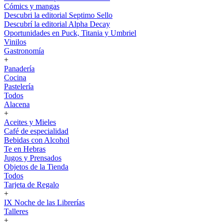
Cómics y mangas
Descubri la editorial Septimo Sello
Descubrí la editorial Alpha Decay
Oportunidades en Puck, Titania y Umbriel
Vinilos
Gastronomía
+
Panadería
Cocina
Pastelería
Todos
Alacena
+
Aceites y Mieles
Café de especialidad
Bebidas con Alcohol
Te en Hebras
Jugos y Prensados
Objetos de la Tienda
Todos
Tarjeta de Regalo
+
IX Noche de las Librerías
Talleres
+