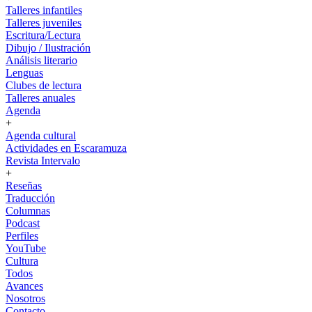
Talleres infantiles
Talleres juveniles
Escritura/Lectura
Dibujo / Ilustración
Análisis literario
Lenguas
Clubes de lectura
Talleres anuales
Agenda
+
Agenda cultural
Actividades en Escaramuza
Revista Intervalo
+
Reseñas
Traducción
Columnas
Podcast
Perfiles
YouTube
Cultura
Todos
Avances
Nosotros
Contacto