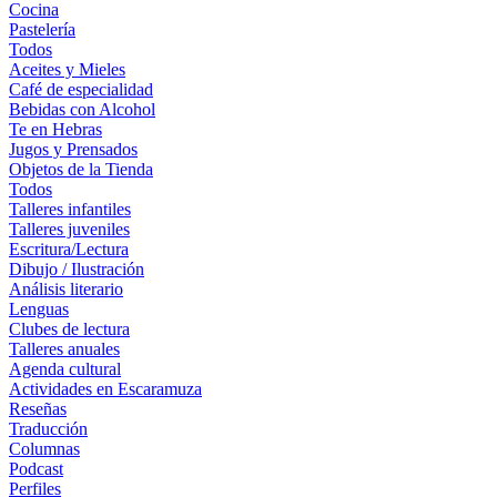
Cocina
Pastelería
Todos
Aceites y Mieles
Café de especialidad
Bebidas con Alcohol
Te en Hebras
Jugos y Prensados
Objetos de la Tienda
Todos
Talleres infantiles
Talleres juveniles
Escritura/Lectura
Dibujo / Ilustración
Análisis literario
Lenguas
Clubes de lectura
Talleres anuales
Agenda cultural
Actividades en Escaramuza
Reseñas
Traducción
Columnas
Podcast
Perfiles