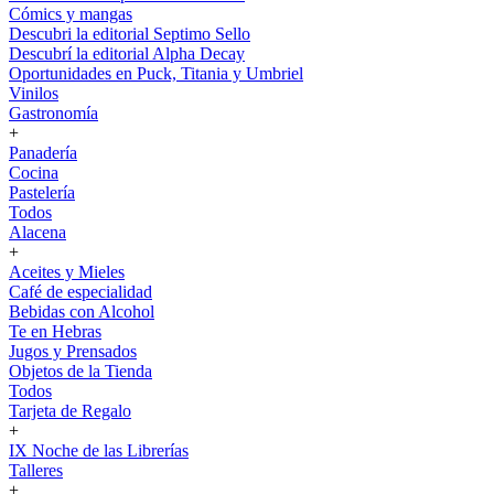
Cómics y mangas
Descubri la editorial Septimo Sello
Descubrí la editorial Alpha Decay
Oportunidades en Puck, Titania y Umbriel
Vinilos
Gastronomía
+
Panadería
Cocina
Pastelería
Todos
Alacena
+
Aceites y Mieles
Café de especialidad
Bebidas con Alcohol
Te en Hebras
Jugos y Prensados
Objetos de la Tienda
Todos
Tarjeta de Regalo
+
IX Noche de las Librerías
Talleres
+